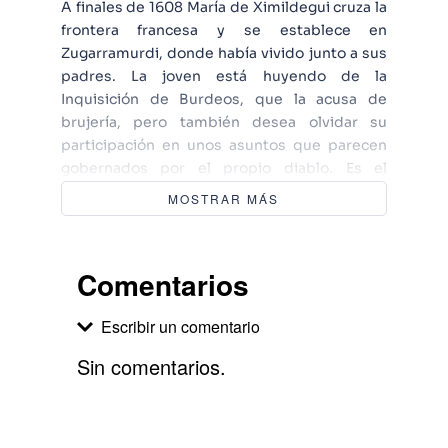
A finales de 1608 María de Ximildegui cruza la
frontera francesa y se establece en
Zugarramurdi, donde había vivido junto a sus
padres. La joven está huyendo de la
Inquisición de Burdeos, que la acusa de
brujería, pero también desea olvidar su
participación en unos asuntos que parecen
gobernados por el propio diablo. Es el
primero de una serie de acontecimientos que
MOSTRAR MÁS
desembocarán en el más famoso proceso
contra la brujería celebrado en España.Patrick
Ericson ha novelado en Maleficium el proceso
Comentarios
contra las brujas de Zugarramurdi.
Superstición y psicosis colectiva, dioses
Escribir un comentario
antiguos y rituales paganos se mezclan en una
historia tan inquietante como sorprendente,
Sin comentarios.
y en el denodado esfuerzo de un hombre por
hallar la verdad.
Agregar comentario
Comentario