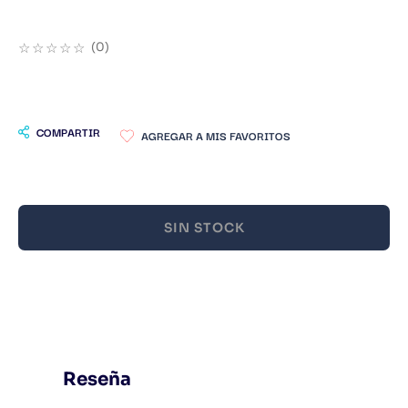
9
.
Warhammer
☆
☆
☆
☆
☆
(
0
)
10
.
Infantil
COMPARTIR
SIN STOCK
Reseña