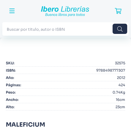
Buscar por titulo, autor o ISBN
TÉRMINOS MÁS BUSCADOS
1
.
Harry Potter
SKU
:
32575
2
.
Blue Lock
ISBN
:
9788498777307
3
.
Jujutsu Kaisen
Año
:
2012
Páginas
:
424
4
.
Odisea
Peso
:
0.74Kg
5
.
Manga
Ancho
:
16cm
Alto
:
23cm
6
.
Stephen King
7
.
Iliada
MALEFICIUM
8
.
Noches Blancas