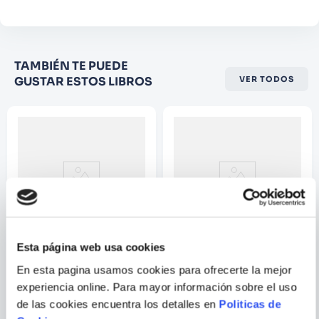
Califique el producto de 1 a 5
TAMBIÉN TE PUEDE
estrellas
GUSTAR ESTOS LIBROS
VER TODOS
★
★
★
☆
☆
Su nombre
Correo electrónico
Escribir comentario
Esta página web usa cookies
JEREMY DRONFIELD
SEBASTIAN FLEMING
En esta pagina usamos cookies para ofrecerte la mejor
experiencia online. Para mayor información sobre el uso
EL CHICO QUE SIGUIÓ A SU
LA CUPULA DE CIELO
PADRE HASTA AUSCHWITZ
de las cookies encuentra los detalles en
Politicas de