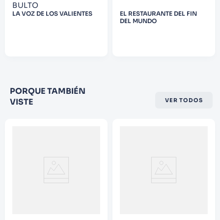
BULTO
9
.
Warhammer
LA VOZ DE LOS VALIENTES
EL RESTAURANTE DEL FIN
DEL MUNDO
10
.
Infantil
PORQUE TAMBIÉN
VISTE
VER TODOS