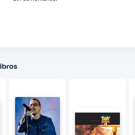
Agregar comentario
Comentario
Califique el producto de 1 a 5 estrellas
★
★
★
☆
☆
Su nombre
ibros
Correo electrónico
Escribir comentario