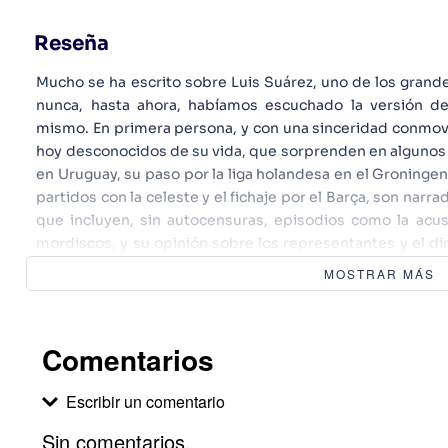
Reseña
Mucho se ha escrito sobre Luis Suárez, uno de los grand
nunca, hasta ahora, habíamos escuchado la versión de
mismo. En primera persona, y con una sinceridad conmov
hoy desconocidos de su vida, que sorprenden en algunos c
en Uruguay, su paso por la liga holandesa en el Groningen 
partidos con la celeste y el fichaje por el Barça, son nar
que incluyen, sin autocensuras, episodios como la acus
mordiscos, y su opinión sobre los representantes y el dine
directo como en el campo, pero sencillo y tierno a la vez, 
MOSTRAR MÁS
comparte su vida con una afición que lo idolatra.
Comentarios
Escribir un comentario
Sin comentarios.