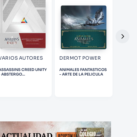
VARIOS AUTORES
DERMOT POWER
PULA 
ASSASSINS CREED UNITY
ANIMALES FANTASTICOS
LABYRI
- ABSTERGO
- ARTE DE LA PELICULA
ENTERTAINMENT
HANDBOOK