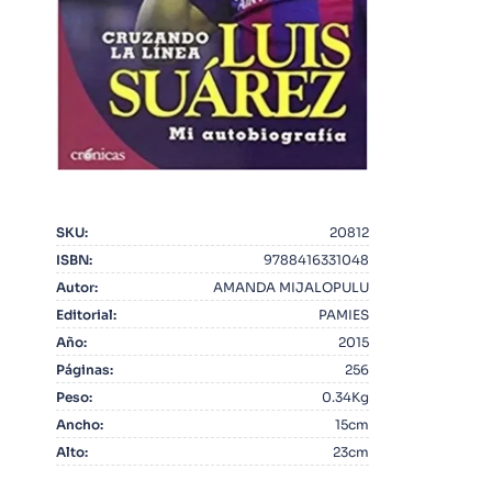
10
.
Warhammer
SKU
:
20812
ISBN
:
9788416331048
Autor
:
AMANDA MIJALOPULU
Editorial
:
PAMIES
Año
:
2015
Páginas
:
256
Peso
:
0.34Kg
Ancho
:
15cm
Alto
:
23cm