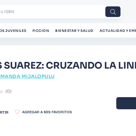
 o ISBN
OS JUVENILES
FICCION
BIENESTAR Y SALUD
ACTUALIDAD Y EM
S SUAREZ: CRUZANDO LA LIN
MANDA MIJALOPULU
☆
(
0
)
RTIR