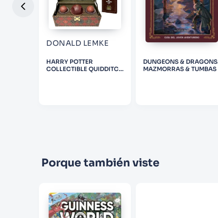
DONALD LEMKE
BOOK
HARRY POTTER
DUNGEONS & DRAGONS
COLLECTIBLE QUIDDITCH
MAZMORRAS & TUMBAS
SET (INCLUDES
REMOVEABLE GOLDEN
SNITCH!)
Porque también viste