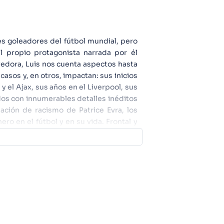
es goleadores del fútbol mundial, pero
l propio protagonista narrada por él
edora, Luis nos cuenta aspectos hasta
asos y, en otros, impactan: sus inicios
y el Ajax, sus años en el Liverpool, sus
rados con innumerables detalles inéditos
ación de racismo de Patrice Evra, los
ro en el fútbol y en su vida. Frontal y
Luis Suárez se nos muestra tal cual es, y