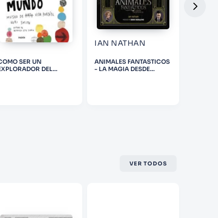
IAN NATHAN
JUSTI
COMO SER UN
ANIMALES FANTASTICOS
100 SCA
EXPLORADOR DEL
- LA MAGIA DESDE
MONSTE
MUNDO
DENTRO DE - ASI SE HIZO
WHO)
VER TODOS