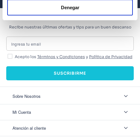
Denegar
SUSCRÍBETE
Recibe nuestras últimas ofertas y tips para un buen descanso
Acepto los
Términos y Condiciones
y
Política de Privacidad
SUSCRIBIRME
Sobre Nosotros
Sobre Nosotros
Mi Cuenta
Nuestas tiendas
Contáctanos
Ingresar
Atención al cliente
Ver mis Pedidos
Ver mis Direcciones
Políticas de Envío
Crear Cuenta