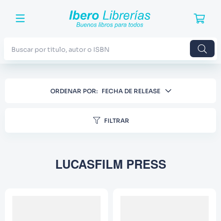
Buscar por titulo, autor o ISBN
TÉRMINOS MÁS BUSCADOS
ORDENAR POR
FECHA DE RELEASE
1
.
Harry Potter
2
.
Blue Lock
FILTRAR
3
.
Jujutsu Kaisen
4
.
Odisea
LUCASFILM PRESS
5
.
Manga
6
.
Iliada
7
.
Stephen King
8
.
Noches Blancas