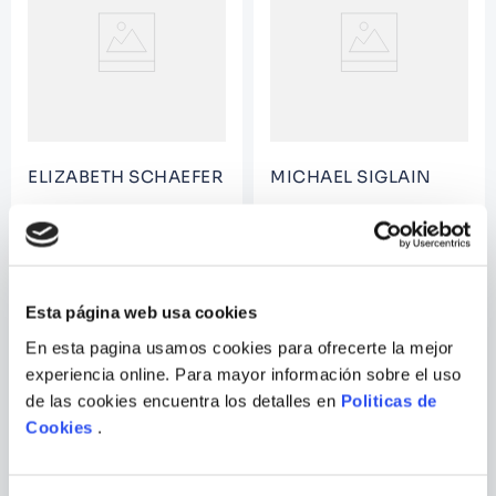
9
.
Warhammer
10
.
Infantil
ELIZABETH SCHAEFER
MICHAEL SIGLAIN
WORLD OF READING: STAR
WORLD OF READING: STAR
WARS REY MEETS BB-8
WARS EWOKS JOIN THE
FIGHT
Esta página web usa cookies
En esta pagina usamos cookies para ofrecerte la mejor
experiencia online. Para mayor información sobre el uso
de las cookies encuentra los detalles en
Politicas de
Cookies
.