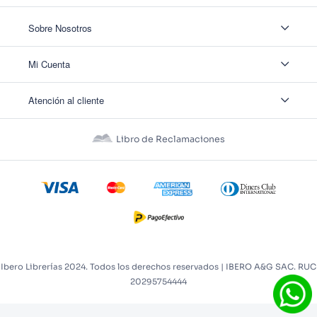
Sobre Nosotros
Sobre Nosotros
Mi Cuenta
Nuestas tiendas
Contáctanos
Ingresar
Atención al cliente
Ver mis Pedidos
Ver mis Direcciones
Políticas de Envío
Crear Cuenta
Políticas de Privacidad
Recuperar Contraseña
Libro de Reclamaciones
Políticas de Devoluciones
Políticas de Cookies
Términos y Condiciones
Términos y Condiciones Promos
Ibero Librerías 2024. Todos los derechos reservados | IBERO A&G SAC. RUC
20295754444