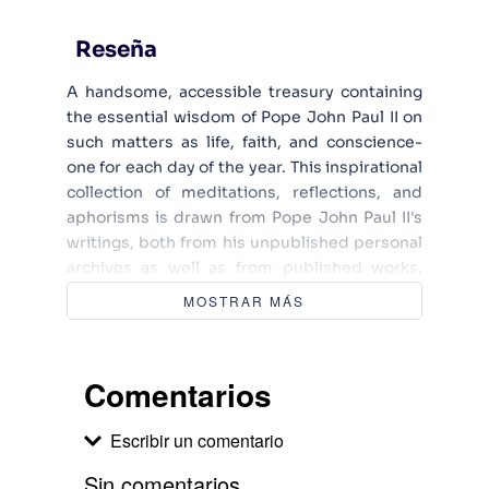
Reseña
A handsome, accessible treasury containing
the essential wisdom of Pope John Paul II on
such matters as life, faith, and conscience-
one for each day of the year. This inspirational
collection of meditations, reflections, and
aphorisms is drawn from Pope John Paul II's
writings, both from his unpublished personal
archives as well as from published works,
including sermons given during pastoral
MOSTRAR MÁS
visits, official interviews, Youth Day
messages, and encyclicals. To be read singly,
as part of daily devotions, or as a whole, these
Comentarios
meditations will enhance and inspire faith,
sure to be read again and again as a constant
Escribir un comentario
source of spiritual renewal. The meditations
deal with themes closest to people's daily
Sin comentarios.