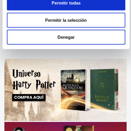
Permitir todas
BRIAN
ABRAHAM RIESMAN
BAUMGARTNER
WELCOME TO DUNDER
TRUE BELIEVER - THE RISE
Permitir la selección
MIFFLIN
AND FALL OF STAN LEE
Denegar