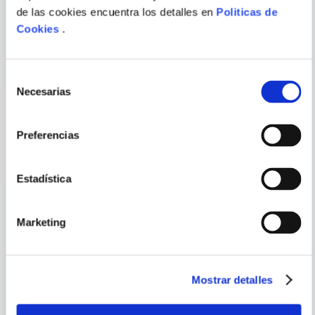
GWYNNE DYER
AYN RAND
de las cookies encuentra los detalles en
Politicas de
THE SHORTEST HISTORY OF
ATLAS SHRUGGED
Cookies
.
WAR
ENVIAR
COMENTARIO
Selección
Necesarias
de
consentimiento
Preferencias
PORQUE TAMBIÉN
VISTE
VER TODOS
Estadística
Marketing
Mostrar detalles