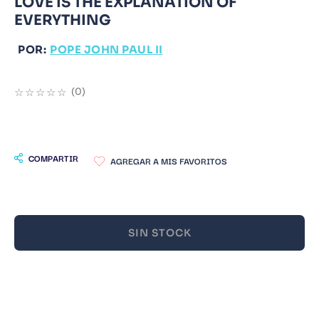
LOVE IS THE EXPLANATION OF
EVERYTHING
9
.
Warhammer
10
.
Infantil
POR:
POPE JOHN PAUL II
☆
☆
☆
☆
☆
(
0
)
COMPARTIR
SIN STOCK