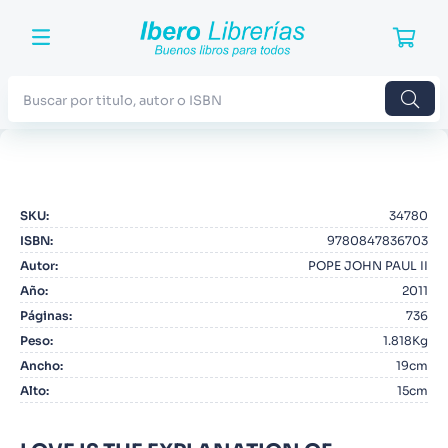
Buscar por titulo, autor o ISBN
TÉRMINOS MÁS BUSCADOS
1
.
Harry Potter
SKU
:
34780
2
.
Blue Lock
ISBN
:
9780847836703
3
.
Jujutsu Kaisen
Autor
:
POPE JOHN PAUL II
Año
:
2011
4
.
Odisea
Páginas
:
736
5
.
Manga
Peso
:
1.818Kg
Ancho
:
19cm
6
.
Iliada
Alto
:
15cm
7
.
Stephen King
8
.
Noches Blancas