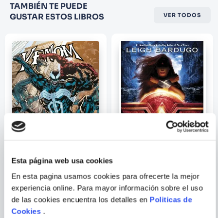
Califique el producto de 1 a 5
TAMBIÉN TE PUEDE
estrellas
GUSTAR ESTOS LIBROS
VER TODOS
★
★
★
☆
☆
Su nombre
Correo electrónico
Escribir comentario
Esta página web usa cookies
En esta pagina usamos cookies para ofrecerte la mejor
VARIOS AUTORES
LEIGH BARDUGO
ENVIAR
experiencia online. Para mayor información sobre el uso
COMENTARIO
VENOM VOL. 2
WONDER WOMAN:
de las cookies encuentra los detalles en
Politicas de
WARBRINGER (DC ICONS
SERIES)
Cookies
.