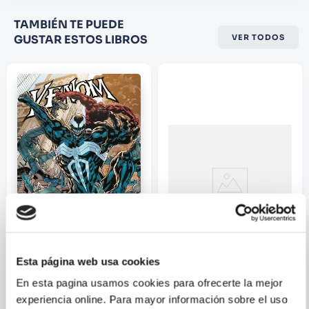
Califique el producto de 1 a 5
TAMBIÉN TE PUEDE
estrellas
GUSTAR ESTOS LIBROS
VER TODOS
★
★
★
☆
☆
Su nombre
Correo electrónico
Escribir comentario
Esta página web usa cookies
VARIOS AUTORES
SIMON TOFIELD
ENVIAR
En esta pagina usamos cookies para ofrecerte la mejor
COMENTARIO
VENOM VOL. 2
SIMONCATS 2
experiencia online. Para mayor información sobre el uso