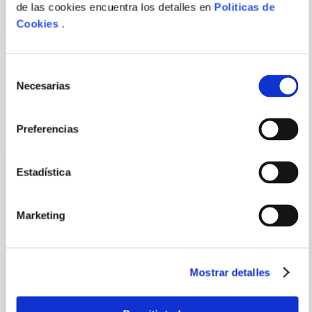
de las cookies encuentra los detalles en
Politicas de
Cookies
.
Selección
Necesarias
de
PORQUE TAMBIÉN
consentimiento
VISTE
VER TODOS
Preferencias
Estadística
Marketing
Mostrar detalles