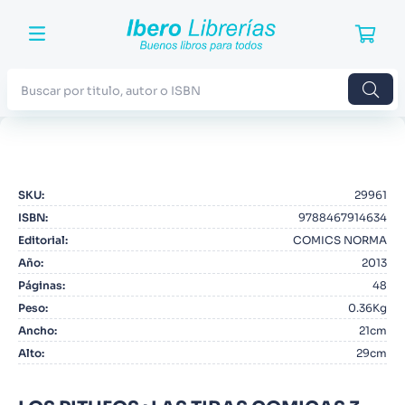
Buscar por titulo, autor o ISBN
TÉRMINOS MÁS BUSCADOS
1
.
Harry Potter
SKU
:
29961
2
.
Blue Lock
ISBN
:
9788467914634
3
.
Jujutsu Kaisen
Editorial
:
COMICS NORMA
Año
:
2013
4
.
Odisea
Páginas
:
48
5
.
Manga
Peso
:
0.36Kg
Ancho
:
21cm
6
.
Stephen King
Alto
:
29cm
7
.
Iliada
8
.
Noches Blancas