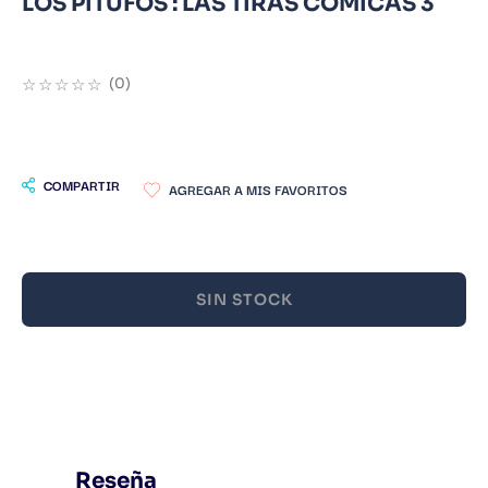
LOS PITUFOS : LAS TIRAS COMICAS 3
9
.
Infantil
10
.
Warhammer
☆
☆
☆
☆
☆
(
0
)
COMPARTIR
SIN STOCK
Reseña