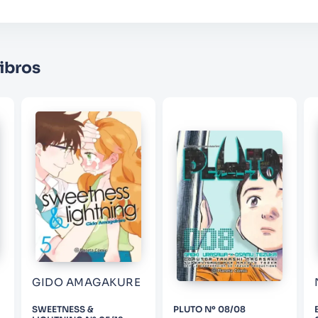
Califique el producto de 1 a 5 estrellas
★
★
★
☆
☆
Su nombre
ibros
Correo electrónico
Escribir comentario
ENVIAR COMENTARIO
GIDO AMAGAKURE
SWEETNESS &
PLUTO Nº 08/08