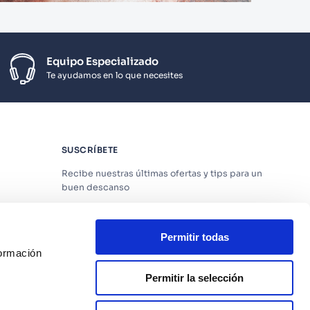
Equipo Especializado
Te ayudamos en lo que necesites
SUSCRÍBETE
Recibe nuestras últimas ofertas y tips para un
buen descanso
Permitir todas
formación
Acepto los
Términos y Condiciones
y
Política
de Privacidad
Permitir la selección
os
SUSCRIBIRME