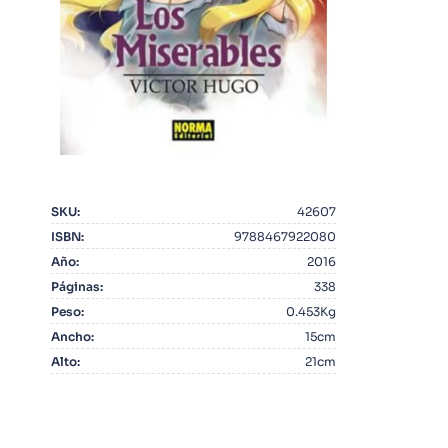
10
.
Infantil
SKU
:
42607
ISBN
:
9788467922080
Año
:
2016
Páginas
:
338
Peso
:
0.453Kg
Ancho
:
15cm
Alto
:
21cm