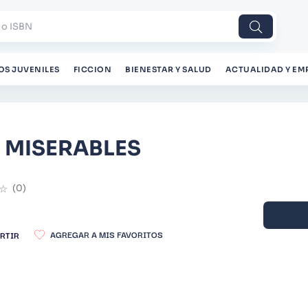
 o ISBN
OS JUVENILES
FICCION
BIENESTAR Y SALUD
ACTUALIDAD Y EM
 MISERABLES
☆
(
0
)
RTIR