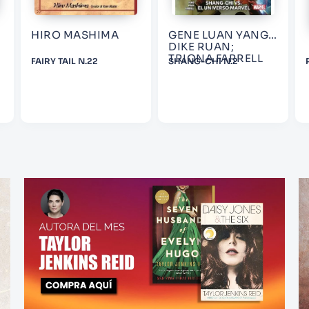
HIRO MASHIMA
GENE LUAN YANG:
DIKE RUAN;
TRIONA FARRELL
FAIRY TAIL N.22
SHANG-CHI N.2