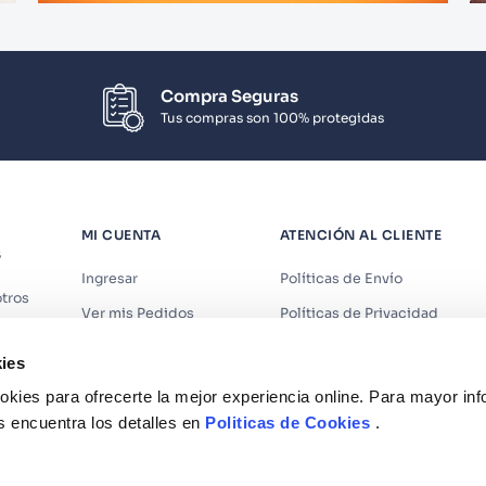
Compra Seguras
Tus compras son 100% protegidas
MI CUENTA
ATENCIÓN AL CLIENTE
S
Ingresar
Políticas de Envío
tros
Ver mis Pedidos
Políticas de Privacidad
iendas
Ver mis Direcciones
Políticas de Cookies
ies
s
Crear Cuenta
Políticas de Devoluciones
kies para ofrecerte la mejor experiencia online. Para mayor in
Recuperar Contraseña
Términos y Condiciones
s encuentra los detalles en
Politicas de Cookies
.
Términos y Condiciones Prom