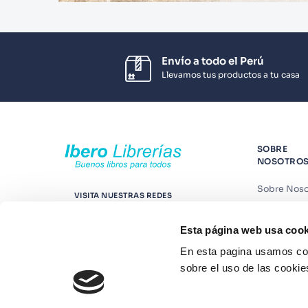
Envío a todo el Perú
Llevamos tus productos a tu casa
SOBRE
NOSOTRO
Sobre Noso
VISITA NUESTRAS REDES
Nuestras t
Esta página web usa cook
Contáctano
En esta pagina usamos coo
Suscríbete
sobre el uso de las cookie
Blog