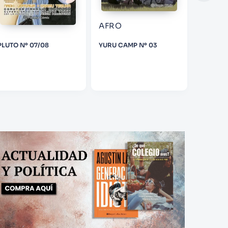
AFRO
PLUTO Nº 07/08
YURU CAMP Nº 03
THE LEG
PERFECT
(FOUR 
ADVENT