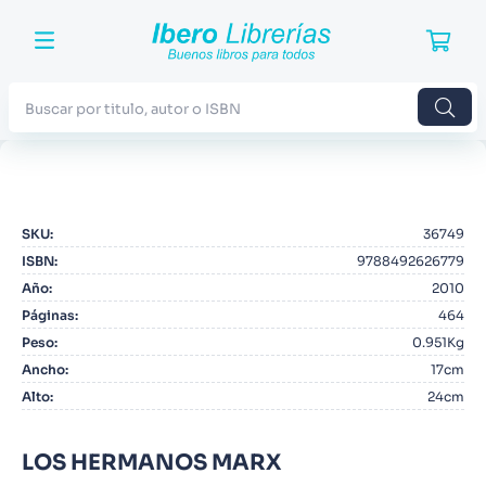
Buscar por titulo, autor o ISBN
TÉRMINOS MÁS BUSCADOS
1
.
Harry Potter
SKU
:
36749
2
.
Blue Lock
ISBN
:
9788492626779
3
.
Jujutsu Kaisen
Año
:
2010
Páginas
:
464
4
.
Odisea
Peso
:
0.951Kg
5
.
Manga
Ancho
:
17cm
Alto
:
24cm
6
.
Iliada
7
.
Stephen King
LOS HERMANOS MARX
8
.
Noches Blancas