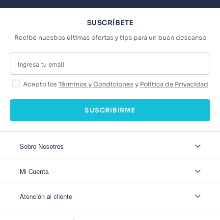
SUSCRÍBETE
Recibe nuestras últimas ofertas y tips para un buen descanso
Acepto los
Términos y Condiciones
y
Política de Privacidad
SUSCRIBIRME
Sobre Nosotros
Sobre Nosotros
Mi Cuenta
Nuestas tiendas
Contáctanos
Ingresar
Atención al cliente
Ver mis Pedidos
Ver mis Direcciones
Políticas de Envío
Crear Cuenta