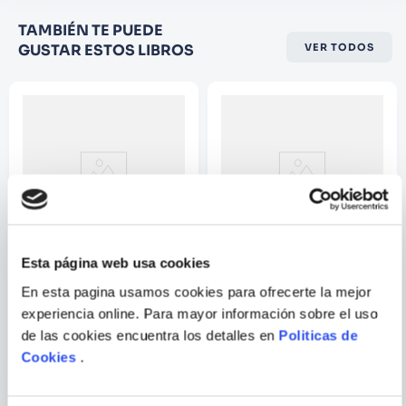
Califique el producto de 1 a 5
TAMBIÉN TE PUEDE
estrellas
GUSTAR ESTOS LIBROS
VER TODOS
★
★
★
☆
☆
Su nombre
Correo electrónico
Escribir comentario
Esta página web usa cookies
En esta pagina usamos cookies para ofrecerte la mejor
MARIO CAMUS
LOS HERMANOS MARX
experiencia online. Para mayor información sobre el uso
de las cookies encuentra los detalles en
Politicas de
Cookies
.
ENVIAR
COMENTARIO