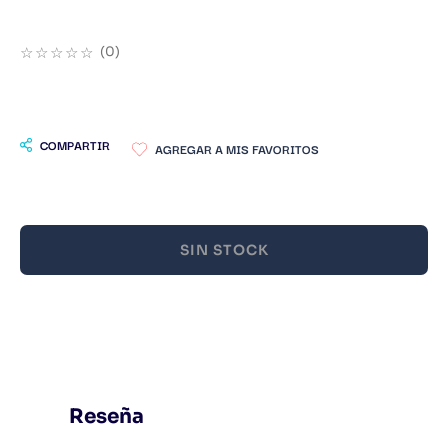
9
.
Warhammer
☆
☆
☆
☆
☆
(
0
)
10
.
Infantil
COMPARTIR
SIN STOCK
Reseña