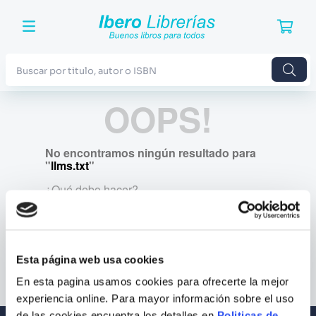
Buscar por titulo, autor o ISBN
OOPS!
TÉRMINOS MÁS BUSCADOS
1
.
Harry Potter
No encontramos ningún resultado para
2
.
Blue Lock
"
llms.txt
"
3
.
Jujutsu Kaisen
¿Qué debo hacer?
4
.
Odisea
Comprueba los términos ingresados
5
.
Manga
Intenta utilizar una sola palabra
Utiliza términos genéricos en la
Esta página web usa cookies
6
.
Iliada
búsqueda
Intenta buscar sinónimos del término
En esta pagina usamos cookies para ofrecerte la mejor
7
.
Stephen King
deseado
experiencia online. Para mayor información sobre el uso
8
.
Noches Blancas
de las cookies encuentra los detalles en
Politicas de