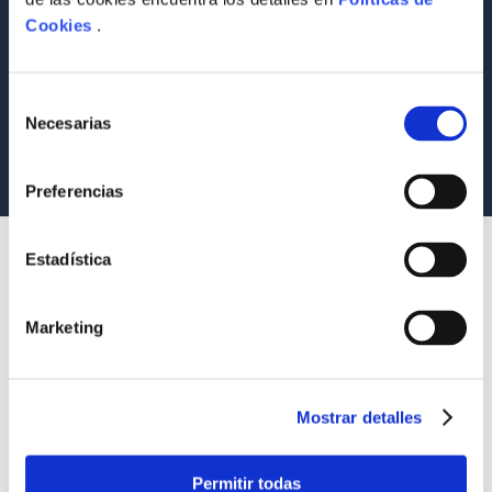
Envío a todo el Perú
Cookies
.
9
.
Warhammer
Llevamos tus productos a tu casa
10
.
Infantil
Compra Seguras
Selección
Tus compras son 100% protegidas
Necesarias
de
consentimiento
Equipo Especializado
Te ayudamos en lo que necesites
Preferencias
SUSCRÍBETE
Estadística
Recibe nuestras últimas ofertas y tips para un buen descanso
Marketing
Acepto los
Términos y Condiciones
y
Política de Privacidad
Mostrar detalles
SUSCRIBIRME
Permitir todas