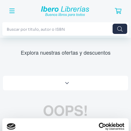
Buscar por titulo, autor o ISBN
TÉRMINOS MÁS BUSCADOS
Explora nuestras ofertas y descuentos
1
.
Harry Potter
2
.
Blue Lock
3
.
Jujutsu Kaisen
4
.
Odisea
5
.
Manga
OOPS!
6
.
Stephen King
7
.
Iliada
No se encontró ningún producto
8
.
Noches Blancas