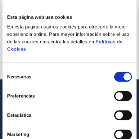
¿Qué debo hacer?
9
.
Warhammer
Esta página web usa cookies
Comprueba los términos ingresados
10
.
Infantil
Intenta utilizar una sola palabra
En esta pagina usamos cookies para ofrecerte la mejor
Utiliza términos genéricos en la
experiencia online. Para mayor información sobre el uso
búsqueda
Intenta buscar sinónimos del término
de las cookies encuentra los detalles en
Politicas de
deseado
Cookies
.
Selección
Necesarias
de
consentimiento
Envío a todo el Perú
Llevamos tus productos a tu casa
Preferencias
Compra Seguras
Tus compras son 100% protegidas
Estadística
Equipo Especializado
Marketing
Te ayudamos en lo que necesites