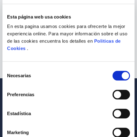
¿Qué debo hacer?
9
.
Warhammer
Esta página web usa cookies
Comprueba los términos ingresados
10
.
Infantil
Intenta utilizar una sola palabra
En esta pagina usamos cookies para ofrecerte la mejor
Utiliza términos genéricos en la
experiencia online. Para mayor información sobre el uso
búsqueda
Intenta buscar sinónimos del término
de las cookies encuentra los detalles en
Politicas de
deseado
Cookies
.
Selección
Necesarias
de
consentimiento
Envío a todo el Perú
Llevamos tus productos a tu casa
Preferencias
Compra Seguras
Tus compras son 100% protegidas
Estadística
Equipo Especializado
Marketing
Te ayudamos en lo que necesites