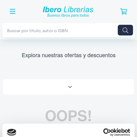
Buscar por titulo, autor o ISBN
TÉRMINOS MÁS BUSCADOS
Explora nuestras ofertas y descuentos
1
.
Harry Potter
2
.
Blue Lock
3
.
Jujutsu Kaisen
4
.
Odisea
5
.
Manga
OOPS!
6
.
Stephen King
7
.
Iliada
No se encontró ningún producto
8
.
Noches Blancas