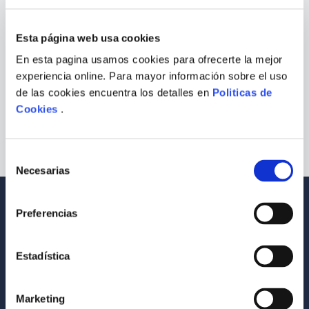
¿Qué debo hacer?
9
.
Infantil
Esta página web usa cookies
Comprueba los términos ingresados
10
.
Warhammer
Intenta utilizar una sola palabra
En esta pagina usamos cookies para ofrecerte la mejor
Utiliza términos genéricos en la
experiencia online. Para mayor información sobre el uso
búsqueda
Intenta buscar sinónimos del término
de las cookies encuentra los detalles en
Politicas de
deseado
Cookies
.
Selección
Necesarias
de
consentimiento
Envío a todo el Perú
Llevamos tus productos a tu casa
Preferencias
Compra Seguras
Tus compras son 100% protegidas
Estadística
Equipo Especializado
Marketing
Te ayudamos en lo que necesites