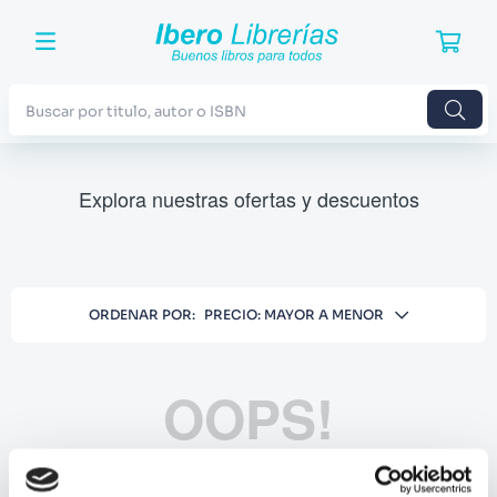
Buscar por titulo, autor o ISBN
TÉRMINOS MÁS BUSCADOS
Explora nuestras ofertas y descuentos
1
.
Harry Potter
2
.
Blue Lock
3
.
Jujutsu Kaisen
ORDENAR POR
PRECIO: MAYOR A MENOR
4
.
Odisea
5
.
Manga
OOPS!
6
.
Stephen King
7
.
Iliada
No se encontró ningún producto
8
.
Noches Blancas