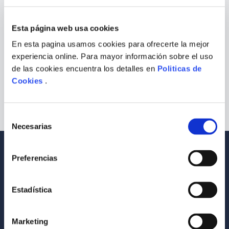
¿Qué debo hacer?
9
.
Warhammer
Esta página web usa cookies
Comprueba los términos ingresados
10
.
Infantil
Intenta utilizar una sola palabra
En esta pagina usamos cookies para ofrecerte la mejor
Utiliza términos genéricos en la
experiencia online. Para mayor información sobre el uso
búsqueda
Intenta buscar sinónimos del término
de las cookies encuentra los detalles en
Politicas de
deseado
Cookies
.
Selección
Necesarias
de
consentimiento
Envío a todo el Perú
Llevamos tus productos a tu casa
Preferencias
Compra Seguras
Tus compras son 100% protegidas
Estadística
Equipo Especializado
Marketing
Te ayudamos en lo que necesites