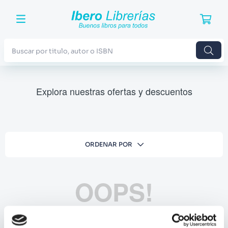
Buscar por titulo, autor o ISBN
TÉRMINOS MÁS BUSCADOS
Explora nuestras ofertas y descuentos
1
.
Harry Potter
2
.
Blue Lock
3
.
Jujutsu Kaisen
ORDENAR POR
4
.
Odisea
5
.
Manga
OOPS!
6
.
Iliada
7
.
Stephen King
No se encontró ningún producto
8
.
Noches Blancas