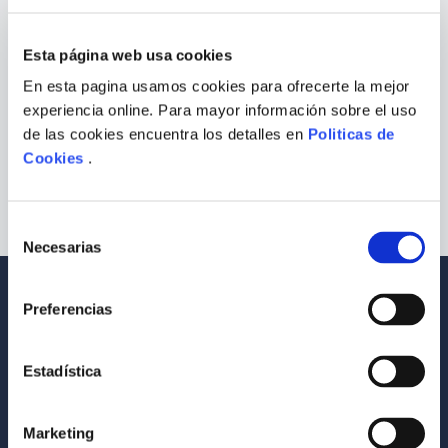
¿Qué debo hacer?
9
.
Warhammer
Esta página web usa cookies
Comprueba los términos ingresados
10
.
Infantil
Intenta utilizar una sola palabra
En esta pagina usamos cookies para ofrecerte la mejor
Utiliza términos genéricos en la
experiencia online. Para mayor información sobre el uso
búsqueda
Intenta buscar sinónimos del término
de las cookies encuentra los detalles en
Politicas de
deseado
Cookies
.
Selección
Necesarias
de
consentimiento
Envío a todo el Perú
Llevamos tus productos a tu casa
Preferencias
Compra Seguras
Tus compras son 100% protegidas
Estadística
Equipo Especializado
Marketing
Te ayudamos en lo que necesites