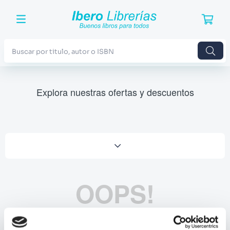
Buscar por titulo, autor o ISBN
TÉRMINOS MÁS BUSCADOS
Explora nuestras ofertas y descuentos
1
.
Harry Potter
2
.
Blue Lock
3
.
Jujutsu Kaisen
4
.
Odisea
5
.
Manga
OOPS!
6
.
Stephen King
7
.
Iliada
No se encontró ningún producto
8
.
Noches Blancas