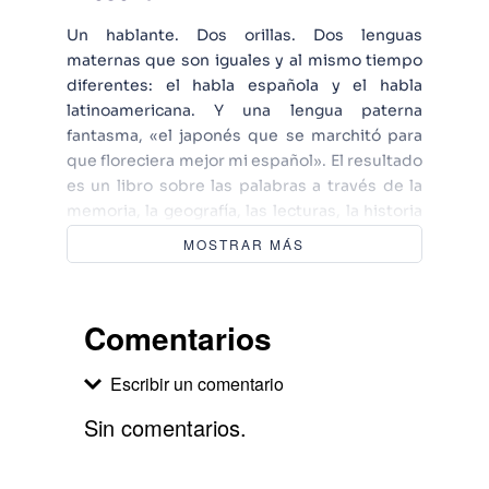
Un hablante. Dos orillas. Dos lenguas
maternas que son iguales y al mismo tiempo
diferentes: el habla española y el habla
latinoamericana. Y una lengua paterna
fantasma, «el japonés que se marchitó para
que floreciera mejor mi español». El resultado
es un libro sobre las palabras a través de la
memoria, la geografía, las lecturas, la historia
y los nuevos escenarios de la escritura en la
MOSTRAR MÁS
era digital, por el que obtuvo el IX Premio
Málaga de Ensayo. En la estela del ensayo
contemporáneo que reivindica el humor, la
Comentarios
conversación y el paseo intelectual, Fernando
Iwasaki comparte sus hallazgos y
Escribir un comentario
perplejidades como lector, hablante y
escritor de dos periferias del español –Perú y
Sin comentarios.
Andalucía– desde el Siglo de Oro hasta
nuestros días, para entregarnos risueño Las
Agregar comentario
palabras primas: «Si existen números primos,