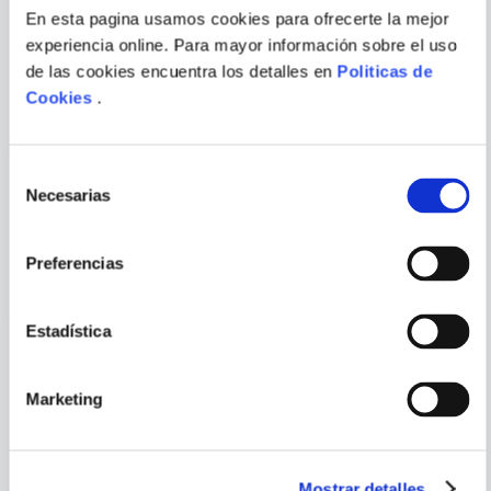
En esta pagina usamos cookies para ofrecerte la mejor
RICHARD FORD
TOM SHARPE
ENVIAR
experiencia online. Para mayor información sobre el uso
COMENTARIO
CANADA
VICIOS ANCESTRALES
de las cookies encuentra los detalles en
Politicas de
Cookies
.
Selección
Necesarias
de
consentimiento
PORQUE TAMBIÉN
VISTE
VER TODOS
Preferencias
Estadística
Marketing
Mostrar detalles