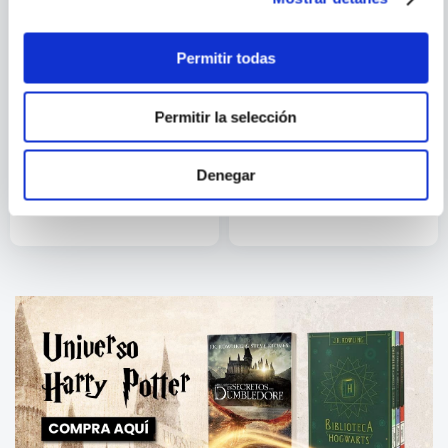
Permitir todas
Permitir la selección
COLLEEN
AMELIE NOTHOMB
MCCULLOUGH
LA CORONA DE HIERBA
RIQUETE EL DEL COPETE
Denegar