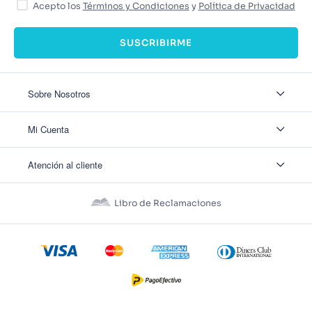
Acepto los
Términos y Condiciones
y
Política de Privacidad
SUSCRIBIRME
Sobre Nosotros
Sobre Nosotros
Mi Cuenta
Nuestas tiendas
Contáctanos
Ingresar
Atención al cliente
Ver mis Pedidos
Ver mis Direcciones
Políticas de Envío
Crear Cuenta
Políticas de Privacidad
Recuperar Contraseña
Libro de Reclamaciones
Políticas de Devoluciones
Políticas de Cookies
Términos y Condiciones
Términos y Condiciones Promos