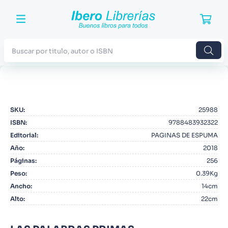
Buscar por titulo, autor o ISBN
TÉRMINOS MÁS BUSCADOS
1
.
Harry Potter
SKU
:
25988
2
.
Blue Lock
ISBN
:
9788483932322
3
.
Jujutsu Kaisen
Editorial
:
PAGINAS DE ESPUMA
Año
:
2018
4
.
Odisea
Páginas
:
256
5
.
Manga
Peso
:
0.39Kg
Ancho
:
14cm
6
.
Stephen King
Alto
:
22cm
7
.
Iliada
8
.
Noches Blancas