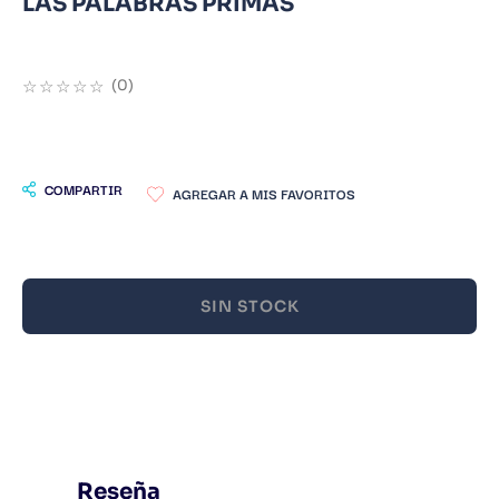
LAS PALABRAS PRIMAS
9
.
Infantil
10
.
Warhammer
☆
☆
☆
☆
☆
(
0
)
COMPARTIR
SIN STOCK
Reseña