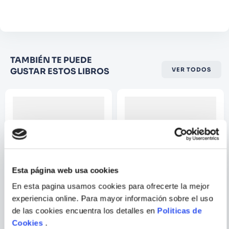
Comentario
Califique el producto de 1 a 5
TAMBIÉN TE PUEDE
estrellas
GUSTAR ESTOS LIBROS
VER TODOS
★
★
★
☆
☆
Su nombre
Correo electrónico
Esta página web usa cookies
Escribir comentario
En esta pagina usamos cookies para ofrecerte la mejor
experiencia online. Para mayor información sobre el uso
DON QUIJOTE DE LA
LA ISLA DEL TESORO
de las cookies encuentra los detalles en
Politicas de
MANCHA
Cookies
.