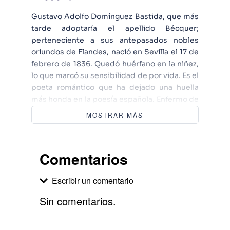
Gustavo Adolfo Domínguez Bastida, que más
tarde adoptaría el apellido Bécquer;
perteneciente a sus antepasados nobles
oriundos de Flandes, nació en Sevilla el 17 de
febrero de 1836. Quedó huérfano en la niñez,
lo que marcó su sensibilidad de por vida. Es el
poeta romántico que ha dejado una huella
más honda en la poesía española. Enfermo de
tuberculosis murió en Madrid el 25 de
MOSTRAR MÁS
diciembre de 1870. Sus Rimas son poemas
llenos de amor y dolor. Sus Leyendas son
narraciones breves cargadas de musicalidad
Comentarios
y pasión, a veces nos dice dónde las oyó o
cómo las imaginó.
Escribir un comentario
Sin comentarios.
Agregar comentario