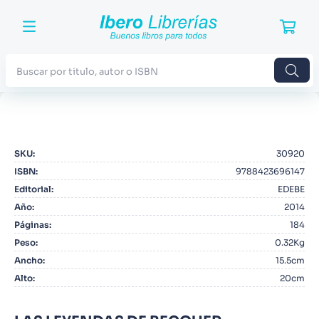
Buscar por titulo, autor o ISBN
TÉRMINOS MÁS BUSCADOS
1
.
Harry Potter
SKU
:
30920
2
.
Blue Lock
ISBN
:
9788423696147
3
.
Jujutsu Kaisen
Editorial
:
EDEBE
Año
:
2014
4
.
Odisea
Páginas
:
184
5
.
Manga
Peso
:
0.32Kg
Ancho
:
15.5cm
6
.
Iliada
Alto
:
20cm
7
.
Stephen King
8
.
Noches Blancas