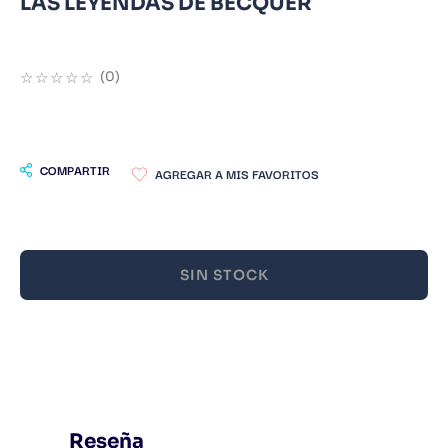
LAS LEYENDAS DE BECQUER
9
.
Infantil
10
.
Warhammer
☆
☆
☆
☆
☆
(
0
)
COMPARTIR
SIN STOCK
Reseña