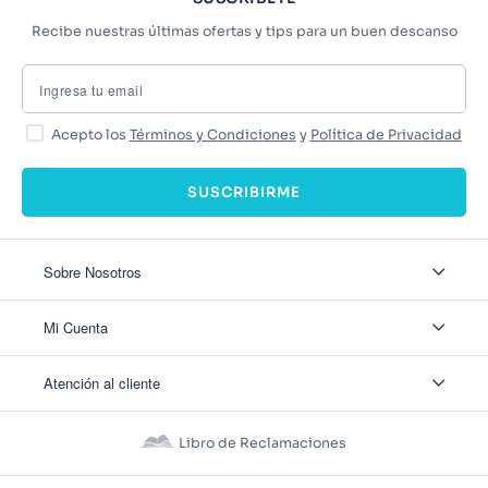
Recibe nuestras últimas ofertas y tips para un buen descanso
Acepto los
Términos y Condiciones
y
Política de Privacidad
SUSCRIBIRME
Sobre Nosotros
Sobre Nosotros
Mi Cuenta
Nuestas tiendas
Contáctanos
Ingresar
Atención al cliente
Ver mis Pedidos
Ver mis Direcciones
Políticas de Envío
Crear Cuenta
Políticas de Privacidad
Recuperar Contraseña
Libro de Reclamaciones
Políticas de Devoluciones
Políticas de Cookies