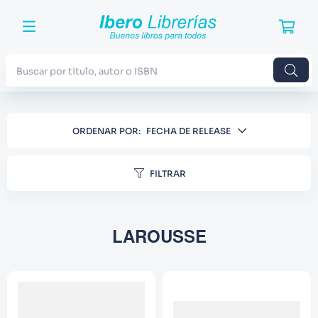
Buscar por titulo, autor o ISBN
TÉRMINOS MÁS BUSCADOS
ORDENAR POR
FECHA DE RELEASE
1
.
Harry Potter
2
.
Blue Lock
FILTRAR
3
.
Jujutsu Kaisen
4
.
Odisea
LAROUSSE
5
.
Manga
6
.
Iliada
7
.
Stephen King
8
.
Noches Blancas