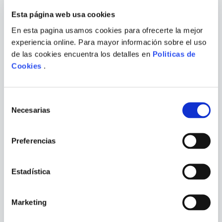
Esta página web usa cookies
En esta pagina usamos cookies para ofrecerte la mejor
experiencia online. Para mayor información sobre el uso
de las cookies encuentra los detalles en
Politicas de
Cookies
.
Selección
Necesarias
de
VARIOS AUTORES
consentimiento
MI PRIMERA ENCICLOPEDIA
TODO RESPUESTAS: 150
Preferencias
LAROUSSE
PREGUNTAS SOBRE FUTBOL
Estadística
Marketing