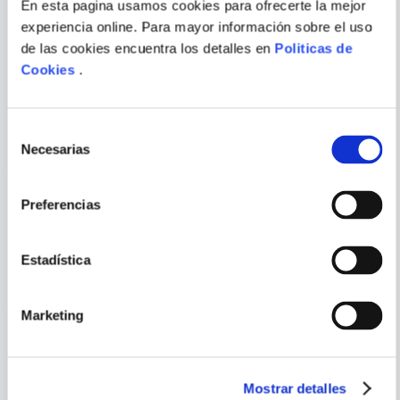
En esta pagina usamos cookies para ofrecerte la mejor
experiencia online. Para mayor información sobre el uso
de las cookies encuentra los detalles en
Politicas de
STAR WARS
ANTHONY BROWNE
Cookies
.
ENVIAR
COMENTARIO
STAR WARS. EL DESPERTAR
CAMBIOS
FUERZA. LAS AVENTURAS DE
BB-8
Selección
Necesarias
de
consentimiento
Preferencias
PORQUE TAMBIÉN
VISTE
VER TODOS
Estadística
Marketing
Mostrar detalles