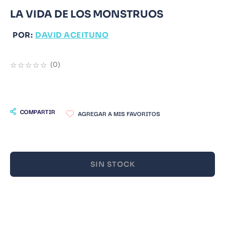
LA VIDA DE LOS MONSTRUOS
9
.
Infantil
10
.
Warhammer
POR:
DAVID ACEITUNO
☆
☆
☆
☆
☆
(
0
)
COMPARTIR
SIN STOCK