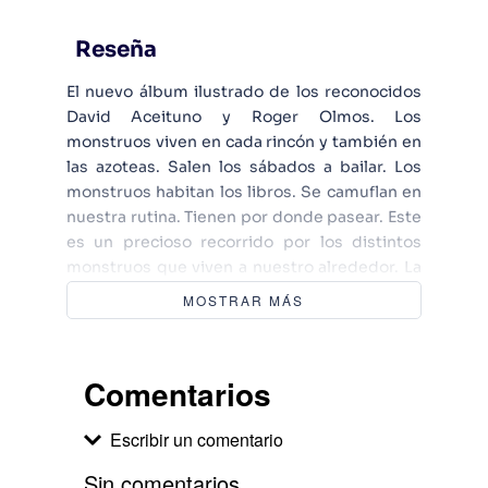
Reseña
El nuevo álbum ilustrado de los reconocidos
David Aceituno y Roger Olmos. Los
monstruos viven en cada rincón y también en
las azoteas. Salen los sábados a bailar. Los
monstruos habitan los libros. Se camuflan en
nuestra rutina. Tienen por donde pasear. Este
es un precioso recorrido por los distintos
monstruos que viven a nuestro alrededor. La
combinación de textos poéticos que narran la
MOSTRAR MÁS
vida de dichos monstruos con anécdotas
cotidianas y algún que otro consejo para dejar
de temerles hacen que el lector acabe
Comentarios
maravillado por estos seres. ¿Te has
levantado alguna vez como si alguien te
Escribir un comentario
hubiera hecho la permanente? Eso significa
que Oach Oachi ha estado haciendo de las
Sin comentarios.