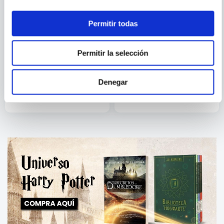
Permitir todas
BRUNO GIBERT
ANTHONY BROWNE
Permitir la selección
MI PEQUEÑA FABRICA DE
CAMBIOS
CUENTOS
Denegar