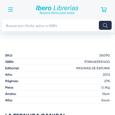
Buscar por titulo, autor o ISBN
TÉRMINOS MÁS BUSCADOS
1
.
Harry Potter
SKU
:
26090
2
.
Blue Lock
ISBN
:
9788483931400
3
.
Jujutsu Kaisen
Editorial
:
PAGINAS DE ESPUMA
Año
:
2013
4
.
Odisea
Páginas
:
278
5
.
Manga
Peso
:
0.1Kg
Ancho
:
15cm
6
.
Stephen King
Alto
:
24cm
7
.
Iliada
8
.
Noches Blancas