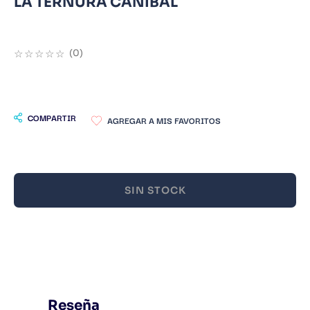
LA TERNURA CANIBAL
9
.
Infantil
10
.
Warhammer
☆
☆
☆
☆
☆
(
0
)
COMPARTIR
SIN STOCK
Reseña