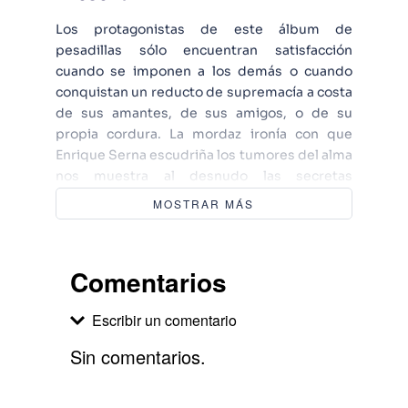
Los protagonistas de este álbum de
pesadillas sólo encuentran satisfacción
cuando se imponen a los demás o cuando
conquistan un reducto de supremacía a costa
de sus amantes, de sus amigos, o de su
propia cordura. La mordaz ironía con que
Enrique Serna escudriña los tumores del alma
nos muestra al desnudo las secretas
intenciones que todos tratamos de ocultar en
MOSTRAR MÁS
los avatares cotidianos de nuestra guerra fría
con el prójimo: la lucha por el poder en las
relaciones de pareja, la fuga hacia delante del
Comentarios
rencor solitario, la imposibilidad de conciliar
el individualismo hedonista con la entrega
Escribir un comentario
amorosa, los crueles espejismos de la
vanagloria, las pequeñas y grandes traiciones
Sin comentarios.
que socavan la vida conyugal hasta convertirla
en un campo minado. Autor de algunos de los
Agregar comentario
cuentos crueles más aclamados de la