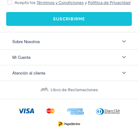
Acepto los
Términos y Condiciones
y
Política de Privacidad
SUSCRIBIRME
Sobre Nosotros
Sobre Nosotros
Mi Cuenta
Nuestas tiendas
Contáctanos
Ingresar
Atención al cliente
Ver mis Pedidos
Ver mis Direcciones
Políticas de Envío
Crear Cuenta
Políticas de Privacidad
Recuperar Contraseña
Libro de Reclamaciones
Políticas de Devoluciones
Políticas de Cookies
Términos y Condiciones
Términos y Condiciones Promos