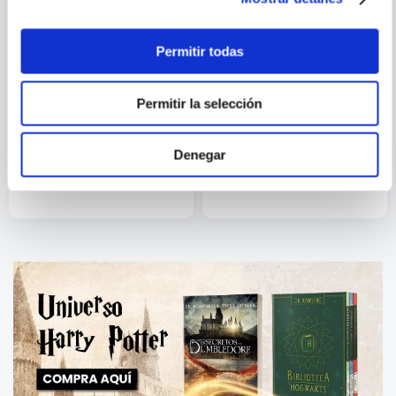
Permitir todas
Permitir la selección
TOM SHARPE
JAMES JOYCE
BECAS FLACAS
FINNEGANS WAKE: UNA
LECTURA ANOTADA DE
Denegar
CUATRO CAPITULOS