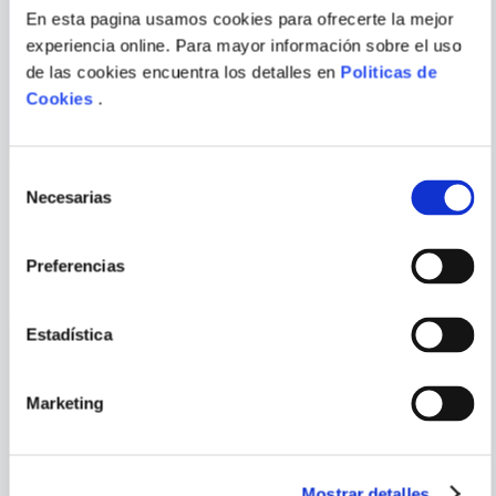
En esta pagina usamos cookies para ofrecerte la mejor
JOHN FANTE
TOM SHARPE
ENVIAR
experiencia online. Para mayor información sobre el uso
COMENTARIO
HAMBRE
BECAS FLACAS
de las cookies encuentra los detalles en
Politicas de
Cookies
.
Selección
Necesarias
de
consentimiento
PORQUE TAMBIÉN
VISTE
VER TODOS
Preferencias
Estadística
Marketing
Mostrar detalles