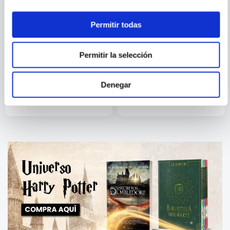
Permitir todas
HUGH THOMAS
GUSTAVE FLAUBERT
Permitir la selección
YO, MOCTEZUMA,
BIBLIOMANIA
EMPERADOR DE LOS
Denegar
AZTECAS