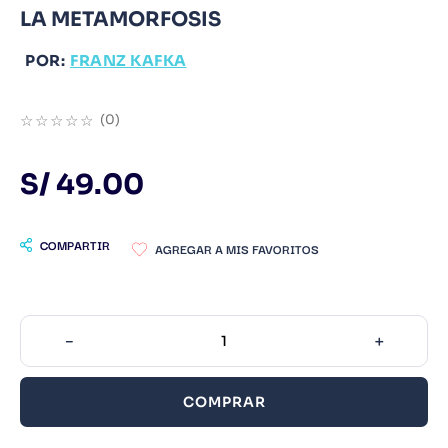
LA METAMORFOSIS
9
.
Warhammer
POR:
10
.
Infantil
FRANZ KAFKA
☆
☆
☆
☆
☆
(
0
)
S/
49
.
00
COMPARTIR
－
＋
COMPRAR