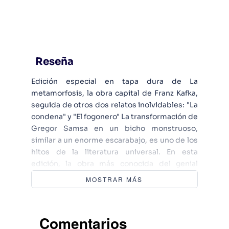
Reseña
Edición especial en tapa dura de La
metamorfosis, la obra capital de Franz Kafka,
seguida de otros dos relatos inolvidables: "La
condena" y "El fogonero" La transformación de
Gregor Samsa en un bicho monstruoso,
similar a un enorme escarabajo, es uno de los
hitos de la literatura universal. En esta
edición, la obra más conocida del genial
escritor checo, La metamorfosis, se recoge
MOSTRAR MÁS
con otros dos relatos suyos, "La condena" y
"El fogonero", tres obras que el propio Kafka
planeó publicar juntas, sin llegar a
Comentarios
concretarlo. Las tres son un fiel ejemplo de la