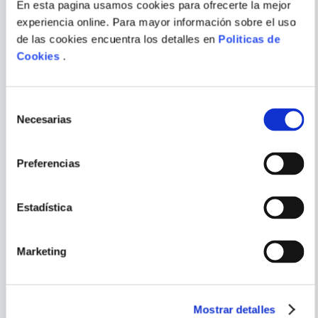
En esta pagina usamos cookies para ofrecerte la mejor
Escribir comentario
experiencia online. Para mayor información sobre el uso
de las cookies encuentra los detalles en
Politicas de
ALEJANDRA
MARTIN AMIS
Cookies
.
JARAMILLO MORALES
LAS LECTORAS DEL QUIJOTE
DINERO
Selección
ENVIAR
Necesarias
de
COMENTARIO
consentimiento
Preferencias
PORQUE TAMBIÉN
VISTE
VER TODOS
Estadística
Marketing
Mostrar detalles