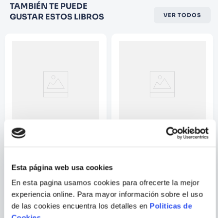
Califique el producto de 1 a 5
TAMBIÉN TE PUEDE
estrellas
GUSTAR ESTOS LIBROS
VER TODOS
★
★
★
☆
☆
Su nombre
Correo electrónico
Escribir comentario
BRUNO GIBERT
SILVIA SERRELI
MI PEQUEÑA FABRICA DE
TEA, ¿Y TU DE QUE COLOR
Esta página web usa cookies
CUENTOS
ERES?
En esta pagina usamos cookies para ofrecerte la mejor
ENVIAR
COMENTARIO
experiencia online. Para mayor información sobre el uso
de las cookies encuentra los detalles en
Politicas de
Cookies
.