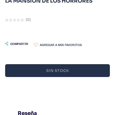
LA MANSION DE LOS HORRORES
9
.
Warhammer
10
.
Infantil
☆
☆
☆
☆
☆
(
0
)
COMPARTIR
SIN STOCK
Reseña