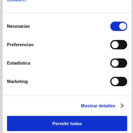
PORQUE TAMBIÉN
VISTE
VER TODOS
Selección
Necesarias
de
consentimiento
Preferencias
Estadística
Marketing
Mostrar detalles
STAR WARS
VARIOS AUTORES
Permitir todas
STAR WARS. EL DESPERTAR
COQUITO DESCUBRE
FUERZA. LAS AVENTURAS DE
COLORES