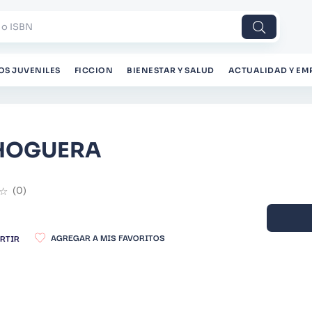
 o ISBN
OS JUVENILES
FICCION
BIENESTAR Y SALUD
ACTUALIDAD Y EM
 HOGUERA
☆
(
0
)
RTIR