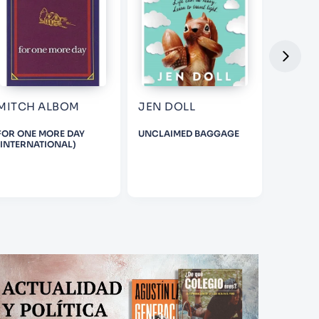
MITCH ALBOM
JEN DOLL
ROBER
FOR ONE MORE DAY
UNCLAIMED BAGGAGE
AMBERE
(INTERNATIONAL)