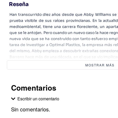
Reseña
Han transcurrido diez años desde que Abby Williams se 
prueba visible de sus raíces provincianas. En la actua
medioambiental, tiene una carrera floreciente, un apa
que se le antojan. Pero cuando un nuevo caso la hace regre
nueva vida que se ha construido con tanto esfuerzo empi
tarea de investigar a Optimal Plastics, la empresa más 
del mismo, Abby empieza a descubrir extrañas conexion
Barrens hace más de una década, en el que se vio implica
sus amigas más íntimas... justo antes de que Kaycee d
MOSTRAR MÁS
que la clave para resolver cualquier caso radica en los
están sin contestar. Pero cuando intenta averiguar qué le
secreto todavía más inquietante: un ritual denominado
Comentarios
reputación y la vida de los habitantes de Barrens y adem
algo muy siniestro que podría devorarla a ella misma.
Escribir un comentario
lento suspense, y ambientada en una remota población 
de diez kilómetros de un extremo al otro, La hoguera 
Sin comentarios.
superar el pasado."(*CR*)