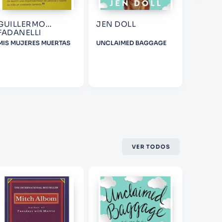
GUILLERMO
JEN DOLL
VARIO
FADANELLI
MIS MUJERES MUERTAS
UNCLAIMED BAGGAGE
CANTO B
TO STAR
LAST JE
VER TODOS