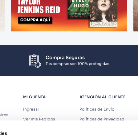
Compra Seguras
Tus compras son 100% protegidas
MI CUENTA
ATENCIÓN AL CLIENTE
S
Ingresar
Políticas de Envío
tros
Ver mis Pedidos
Políticas de Privacidad
iendas
Ver mis Direcciones
Políticas de Cookies
ies
s