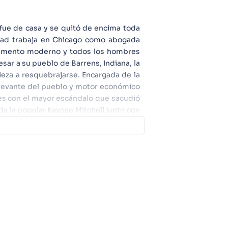
fue de casa y se quitó de encima toda
lidad trabaja en Chicago como abogada
rtamento moderno y todos los hombres
sar a su pueblo de Barrens, Indiana, la
eza a resquebrajarse. Encargada de la
relevante del pueblo y motor económico
es con el mayor escándalo que sacudió
da la popular Kaycee Mitchell junto con
esapareciera para siempre. Abby sabe
 puntos débiles, las preguntas que aún
 ocurrió realmente a Kaycee, destapa un
 '''El Juego''' lo cual amenazará la
ás posee el potencial de sacar a la luz
(*CR*)Con sus prometedores giros y su
rural, claustrofóbica, que mide menos
explora el tema de si es posible o no