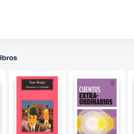
Agregar comentario
Comentario
Califique el producto de 1 a 5 estrellas
★
★
★
☆
☆
Su nombre
ibros
Correo electrónico
Escribir comentario