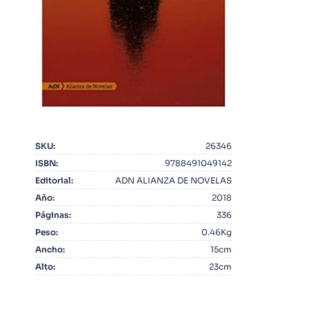
10
.
Warhammer
SKU
:
26346
ISBN
:
9788491049142
Editorial
:
ADN ALIANZA DE NOVELAS
Año
:
2018
Páginas
:
336
Peso
:
0.46Kg
Ancho
:
15cm
Alto
:
23cm