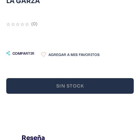
LA GARZA
9
.
Warhammer
10
.
Infantil
☆
☆
☆
☆
☆
(
0
)
COMPARTIR
SIN STOCK
Reseña