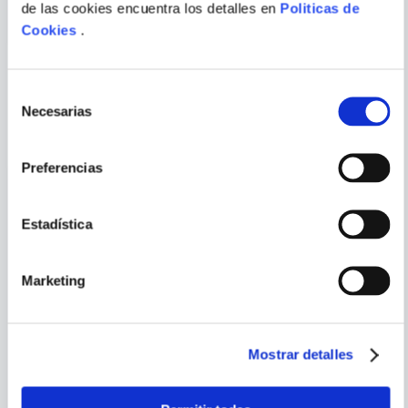
de las cookies encuentra los detalles en
Politicas de
Cookies
.
ENVIAR
COMENTARIO
Selección
PORQUE TAMBIÉN
Necesarias
de
VISTE
VER TODOS
consentimiento
Preferencias
Estadística
Marketing
Mostrar detalles