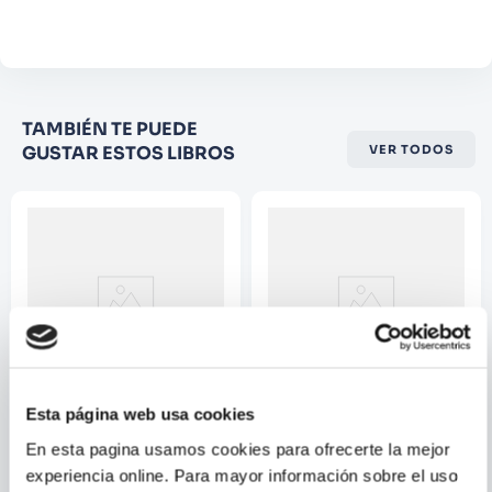
Comentario
Califique el producto de 1 a 5
TAMBIÉN TE PUEDE
estrellas
GUSTAR ESTOS LIBROS
VER TODOS
★
★
★
☆
☆
Su nombre
Correo electrónico
Escribir comentario
Esta página web usa cookies
NUESTRO VISITANTE DE
METROPOLIS
En esta pagina usamos cookies para ofrecerte la mejor
MEDIANOCHE Y OTRAS
experiencia online. Para mayor información sobre el uso
HISTORIAS