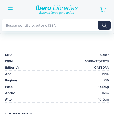
Buscar por titulo, autor o ISBN
TÉRMINOS MÁS BUSCADOS
1
.
Harry Potter
SKU
:
30187
2
.
Blue Lock
ISBN
:
9788437613178
3
.
Jujutsu Kaisen
Editorial
:
CATEDRA
Año
:
1995
4
.
Odisea
Páginas
:
256
5
.
Manga
Peso
:
0.19Kg
Ancho
:
11cm
6
.
Iliada
Alto
:
18.5cm
7
.
Stephen King
8
.
Noches Blancas