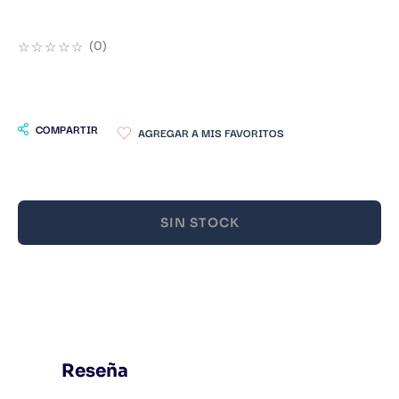
9
.
Warhammer
☆
☆
☆
☆
☆
(
0
)
10
.
Infantil
COMPARTIR
SIN STOCK
Reseña