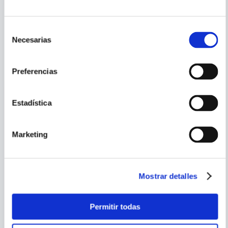
ENVIAR
COMENTARIO
Selección
Necesarias
de
PORQUE TAMBIÉN
consentimiento
VISTE
VER TODOS
Preferencias
Estadística
Marketing
Mostrar detalles
JOSE LUIS CORRAL
JOHN KATZENBACH
Permitir todas
LOS AUSTRIAS. EL DUEÑO
JAQUE AL PSICOANALISTA
DEL MUNDO