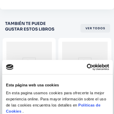
Califique el producto de 1 a 5
TAMBIÉN TE PUEDE
estrellas
GUSTAR ESTOS LIBROS
VER TODOS
★
★
★
☆
☆
Su nombre
Correo electrónico
Escribir comentario
Esta página web usa cookies
En esta pagina usamos cookies para ofrecerte la mejor
LUGAR EQUIVOCADO,
EL MAESTRO DE LOS
experiencia online. Para mayor información sobre el uso
MOMENTO EQUIVOCADO
ENIGMAS
de las cookies encuentra los detalles en
Politicas de
Cookies
.