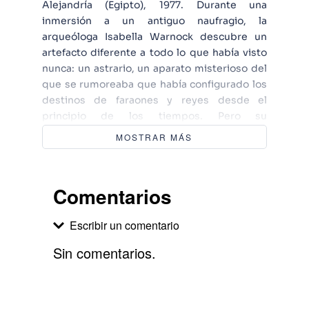
Alejandría (Egipto), 1977. Durante una
inmersión a un antiguo naufragio, la
arqueóloga Isabella Warnock descubre un
artefacto diferente a todo lo que había visto
nunca: un astrario, un aparato misterioso del
que se rumoreaba que había configurado los
destinos de faraones y reyes desde el
principio de los tiempos. Pero su
descubrimiento se cobra un precio terrible y
MOSTRAR MÁS
le tocará a su marido, Oliver, velar por la
seguridad del precioso instrumento.
Enfrentado a un misterioso enemigo y a un
Comentarios
poderoso culto dispuestos a hacer lo que sea
para conseguir el instrumento, Oliver se ve
Escribir un comentario
involucrado en una precipitada carrera para
proteger un antiguo secreto en un mundo
Sin comentarios.
peligroso de conspiraciones y de Egiptología,
en el que la antigua brujería y las leyendas
Agregar comentario
chocan violentamente con las ambiciones de
nuestro días.
Comentario