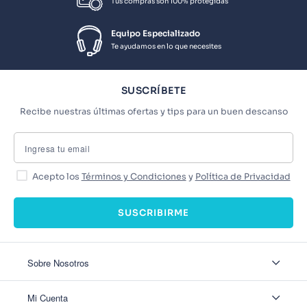
Tus compras son 100% protegidas
Equipo Especializado
Te ayudamos en lo que necesites
SUSCRÍBETE
Recibe nuestras últimas ofertas y tips para un buen descanso
Acepto los
Términos y Condiciones
y
Política de Privacidad
SUSCRIBIRME
Sobre Nosotros
Sobre Nosotros
Mi Cuenta
Nuestas tiendas