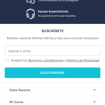
Tus compras son 100% protegidas
Equipo Especializado
Te ayudamos en lo que necesites
SUSCRÍBETE
Recibe nuestras últimas ofertas y tips para un buen descanso
Acepto los
Términos y Condiciones
y
Política de Privacidad
SUSCRIBIRME
Sobre Nosotros
Sobre Nosotros
Mi Cuenta
Nuestas tiendas