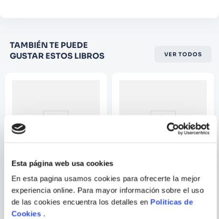
Califique el producto de 1 a 5
TAMBIÉN TE PUEDE
estrellas
GUSTAR ESTOS LIBROS
VER TODOS
★
★
★
☆
☆
Su nombre
Correo electrónico
Escribir comentario
Esta página web usa cookies
En esta pagina usamos cookies para ofrecerte la mejor
JOHN CONNOLLY
PATRICIA HIGHSMITH
experiencia online. Para mayor información sobre el uso
EL ANGEL NEGRO
RELATOS
de las cookies encuentra los detalles en
Politicas de
Cookies
.