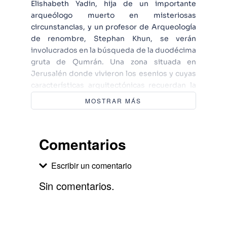
Elishabeth Yadin, hija de un importante
arqueólogo muerto en misteriosas
circunstancias, y un profesor de Arqueología
de renombre, Stephan Khun, se verán
involucrados en la búsqueda de la duodécima
gruta de Qumrán. Una zona situada en
Jerusalén donde vivieron los esenios y cuyas
características arquitectónicas recuerdan la
construcción del Santo Sepulcro. El lugar que
MOSTRAR MÁS
los cristianos consideran la tumba de
Jesucristo. Tras ellos, una organización
misteriosa que se mueve dentro del Vaticano,
Comentarios
la Mano Santa, y la CIA intentarán impedir por
todos los medios que consigan revelar este
Escribir un comentario
secreto, ya que conllevaría consecuencias
desastrosas para la Cristiandad.
Sin comentarios.
Agregar comentario
Comentario