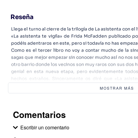
Reseña
Llega el turno al cierre de la trilogía de La asistenta con el
«La asistenta te vigila» de Frida McFadden publicado po
podéis adentraros en este, pero si todavía no has empezad
Como es el tercer libro no voy a contar mucho de la s
sagas que mejor empezar sin conocer mucho así no nos se
otro barrio donde los vecinos son muy raros con sus dos hi
genial en esta nueva etapa, pero evidentemente todos
hechos extraños. Sinceramente os diré que «La asiste
supongo que al haber leído los anteriores en tan p
MOSTRAR MÁS
novedoso, la trama no es original y los giros te los ves ve
no hacía falta, pero lo que si que os digo es que el miste
Los personajes no son normales, quiero decir todos ti
Comentarios
que te hacen sospechar que no son trigo limpio, que
gustaría tenerlos cerca, entiendo que el crear ese perf
Escribir un comentario
tensión a la historia y jugar con el lector. Algo que no
pasa entre una novela y la otra, hay un salto temporal exa