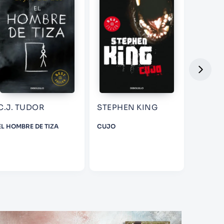
C.J. TUDOR
STEPHEN KING
GEORGE
MARTI
EL HOMBRE DE TIZA
CUJO
EL SUEÑ