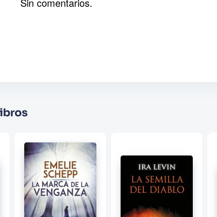
Sin comentarios.
ha cambiado mucho y me gustaba más la anterior, más au
hacia su marido e hijos es algo forzado y poco realista,
Agregar comentario
nada pega en la historia y que me ha dejado fuera de lugar
Comentario
Califique el producto de 1 a 5 estrellas
★
★
★
☆
☆
Su nombre
ibros
Correo electrónico
Escribir comentario