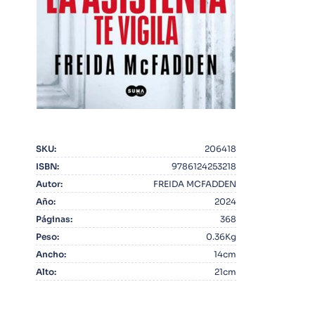
10
.
Warhammer
SKU
:
206418
ISBN
:
9786124253218
Autor
:
FREIDA MCFADDEN
Año
:
2024
Páginas
:
368
Peso
:
0.36Kg
Ancho
:
14cm
Alto
:
21cm