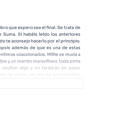
 libro que espero sea el final. Se trata de
r Suma. Si habéis leído los anteriores
o te aconsejo hacerlo por el principio.
inopsis además de que es una de estas
ntimos coaccionados. Millie se muda a
jos y un marido maravilloso, toda pinta
 ocultan algo y no tardarán en pasar
nta te vigila» no me ha sorprendido,
oco tiempo no me he encontrado nada
nir, creo que esta tercera entrega quizá
rio y el entretenimiento está asegurado.
enen comportamientos extraños de esos
 ocultan algo y evidentemente no me
il es necesario para dar ese punto de
 he entendido es el excesivo tiempo que
gerado que no acabo de entender, Millie