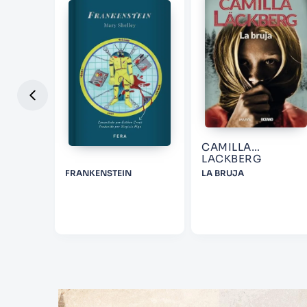
NG
CAMILLA
LACKBERG
RSION)
FRANKENSTEIN
LA BRUJA