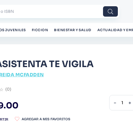
 o ISBN
OS JUVENILES
FICCION
BIENESTAR Y SALUD
ACTUALIDAD Y EM
ASISTENTA TE VIGILA
REIDA MCFADDEN
☆
(
0
)
－
＋
9
.
00
RTIR