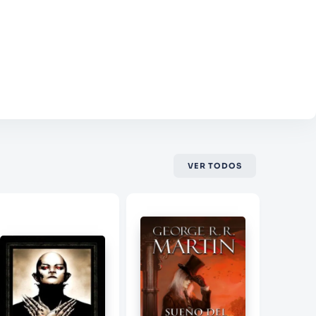
téntica y original. El comportamiento
 así como ese toque de romanticismo que
.
VER TODOS