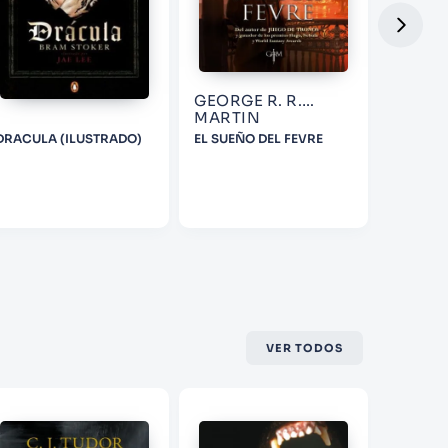
GEORGE R. R.
MARTIN
DRACULA (ILUSTRADO)
EL SUEÑO DEL FEVRE
EL CICL
LOBO
VER TODOS