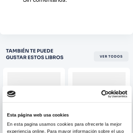
Agregar comentario
Comentario
Califique el producto de 1 a 5
TAMBIÉN TE PUEDE
estrellas
GUSTAR ESTOS LIBROS
VER TODOS
★
★
★
☆
☆
Su nombre
Correo electrónico
Esta página web usa cookies
Escribir comentario
En esta pagina usamos cookies para ofrecerte la mejor
experiencia online. Para mayor información sobre el uso