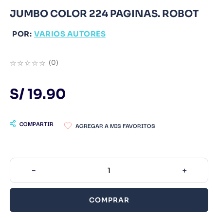
JUMBO COLOR 224 PAGINAS. ROBOT
9
.
Infantil
10
.
Warhammer
POR:
VARIOS AUTORES
☆
☆
☆
☆
☆
(
0
)
S/
19
.
90
COMPARTIR
－
＋
COMPRAR