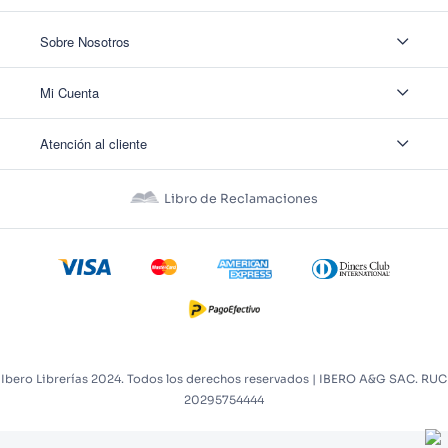
Sobre Nosotros
Sobre Nosotros
Mi Cuenta
Nuestas tiendas
Contáctanos
Ingresar
Atención al cliente
Ver mis Pedidos
Ver mis Direcciones
Políticas de Envío
Crear Cuenta
Políticas de Privacidad
Recuperar Contraseña
Libro de Reclamaciones
Políticas de Devoluciones
Políticas de Cookies
Términos y Condiciones
Términos y Condiciones Promos
Ibero Librerías 2024. Todos los derechos reservados | IBERO A&G SAC. RUC
20295754444