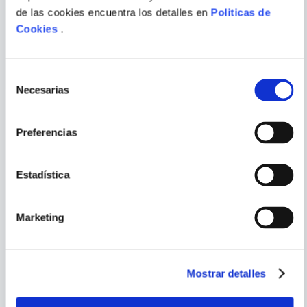
DISNEY
LEXUS
de las cookies encuentra los detalles en
Politicas de
LINTERNA ENCANTO LLEGO
MIS MASCOTAS
Cookies
.
LA HORA DE BRILLAR
ENVIAR
COMENTARIO
Selección
Necesarias
de
consentimiento
Preferencias
PORQUE TAMBIÉN
VISTE
VER TODOS
Estadística
Marketing
Mostrar detalles