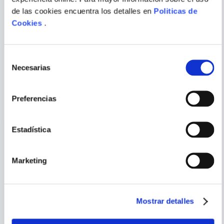
GLEIPNIR 3
KAGUYA-SAMA: LOVE IS
de las cookies encuentra los detalles en
Politicas de
WAR, VOL. 7
Cookies
.
ENVIAR
COMENTARIO
Selección
Necesarias
de
consentimiento
PORQUE TAMBIÉN
VISTE
VER TODOS
Preferencias
Estadística
Marketing
Mostrar detalles