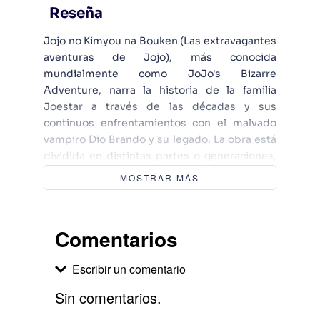
Reseña
Jojo no Kimyou na Bouken (Las extravagantes
aventuras de Jojo), más conocida
mundialmente como JoJo's Bizarre
Adventure, narra la historia de la familia
Joestar a través de las décadas y sus
continuos enfrentamientos con el malvado
vampiro Dio Brando y su legado. La obra está
dividida en distintas partes o generaciones,
totalmente autoconclusivas e
MOSTRAR MÁS
independientes entre sí; aunque conectadas
por la sangre, sudor y lágrimas de sus
estirpes. Cada una transcurre en un tiempo y
Comentarios
lugar distintos, y hasta gozan de su propia
estética, ambientación y temática particular.
Escribir un comentario
De este modo, cada una de las "series dentro
de la serie" puede disfrutarse por separado, y
Sin comentarios.
a su vez complementarse con las otras, ya