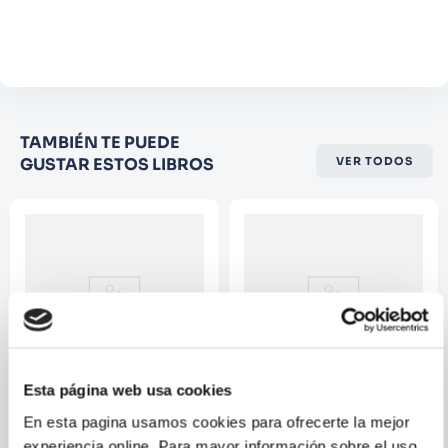
que es muy común ver a los supervivientes
Agregar comentario
de cada saga haciendo cameos (o
directamente coprotagonizando) alguna de
Comentario
las siguientes. Los protagonistas
Califique el producto de 1 a 5
TAMBIÉN TE PUEDE
estrellas
GUSTAR ESTOS LIBROS
VER TODOS
★
★
★
☆
☆
Su nombre
Correo electrónico
Escribir comentario
Esta página web usa cookies
En esta pagina usamos cookies para ofrecerte la mejor
SUN TAKEDA
AKA AKASAKA
experiencia online. Para mayor información sobre el uso