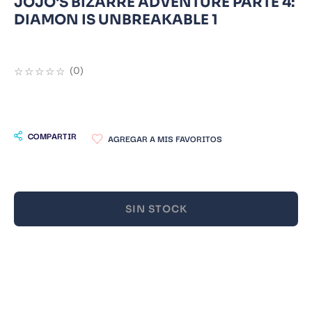
JOJO'S BIZARRE ADVENTURE PARTE 4:
DIAMON IS UNBREAKABLE 1
9
.
Warhammer
10
.
Infantil
☆
☆
☆
☆
☆
(
0
)
COMPARTIR
SIN STOCK