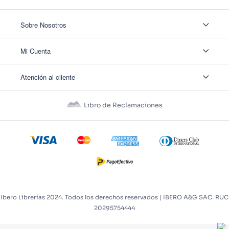
Sobre Nosotros
Sobre Nosotros
Mi Cuenta
Nuestas tiendas
Contáctanos
Ingresar
Atención al cliente
Ver mis Pedidos
Ver mis Direcciones
Políticas de Envío
Crear Cuenta
Políticas de Privacidad
Recuperar Contraseña
Libro de Reclamaciones
Políticas de Devoluciones
Políticas de Cookies
Términos y Condiciones
Términos y Condiciones Promos
Ibero Librerías 2024. Todos los derechos reservados | IBERO A&G SAC. RUC
20295754444