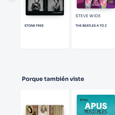
STEVE WIDE
S
STONE FREE
THE BEATLES A TO Z
Porque también viste