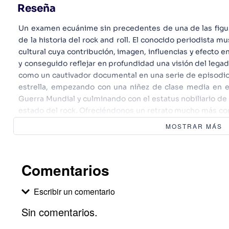
Reseña
Un examen ecuánime sin precedentes de una de las fig
de la historia del rock and roll. El conocido periodista m
cultural cuya contribución, imagen, influencias y efecto e
y conseguido reflejar en profundidad una visión del lega
como un cautivador documental en una serie de episodio
estrella, empezando con una niñez de clase media en 
Guerra Mundial y culminando con el estatus nobiliario de 
estado del rock. Ofreciéndonos un retrato mucho más co
publicadas, Jagger profundiza en la multiplicidad de ro
MOSTRAR MÁS
sexual, provocador de los medios, estrella del cine indep
un empresario taimado con un entusiasmo libertino por m
Jagger es tan inspirado, provocativo y polifacético como e
Comentarios
Escribir un comentario
Sin comentarios.