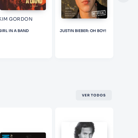
KIM GORDON
BOB D
GIRL IN A BAND
JUSTIN BIEBER: OH BOY!
BOB DYL
VER TODOS