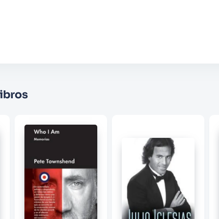
Agregar comentario
Comentario
Califique el producto de 1 a 5 estrellas
★
★
★
☆
☆
Su nombre
ibros
Correo electrónico
Escribir comentario