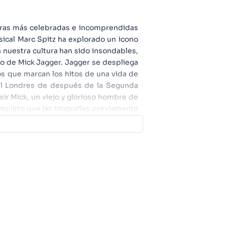
uras más celebradas e incomprendidas
usical Marc Spitz ha explorado un icono
n nuestra cultura han sido insondables,
do de Mick Jagger. Jagger se despliega
s que marcan los hitos de una vida de
el Londres de después de la Segunda
sir Mick, un viejo y glorioso hombre de
mpleto que las biografías previamente
les incorporados por Jagger: liberador
endiente, y, por si fuera poco, también
ujeres mucho más jóvenes que él. Este
l mismo artista.