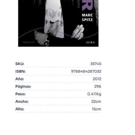
10
.
Warhammer
SKU
:
35745
ISBN
:
9788484287032
Año
:
2012
Páginas
:
296
Peso
:
0.411Kg
Ancho
:
22cm
Alto
:
15cm