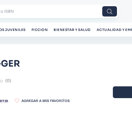
 o ISBN
OS JUVENILES
FICCION
BIENESTAR Y SALUD
ACTUALIDAD Y EM
GGER
☆
(
0
)
RTIR