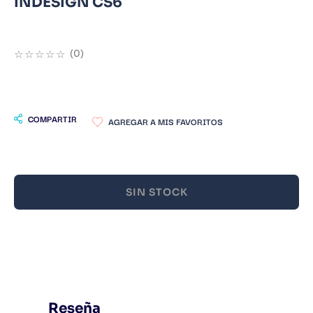
INDESIGN CS6
9
.
Warhammer
10
.
Infantil
☆
☆
☆
☆
☆
(
0
)
COMPARTIR
SIN STOCK
Reseña