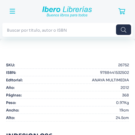
Buscar por titulo, autor o ISBN
TÉRMINOS MÁS BUSCADOS
1
.
Harry Potter
SKU
:
26752
2
.
Blue Lock
ISBN
:
9788441532502
3
.
Jujutsu Kaisen
Editorial
:
ANAYA MULTIMEDIA
Año
:
2012
4
.
Odisea
Páginas
:
368
5
.
Manga
Peso
:
0.97Kg
Ancho
:
19cm
6
.
Iliada
Alto
:
24.5cm
7
.
Stephen King
8
.
Noches Blancas