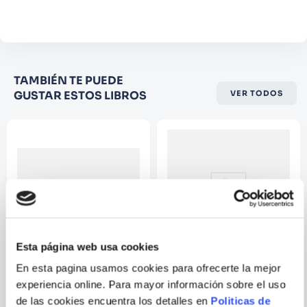
opciones de exportación personalizadas para
Comentario
lectores online. Todo se encuentra en las 16
lecciones de este libro; más numerosos
trucos y técnicas para incrementar la
Califique el producto de 1 a 5
eficiencia. El CD-ROM contiene el material
TAMBIÉN TE PUEDE
estrellas
complementario para desarrollar los
GUSTAR ESTOS LIBROS
VER TODOS
★
★
★
☆
☆
ejercicios.
Su nombre
Correo electrónico
Escribir comentario
Esta página web usa cookies
En esta pagina usamos cookies para ofrecerte la mejor
JORGE WAGENSBERG
experiencia online. Para mayor información sobre el uso
PREMIERE PRO 2022
LAS RAICES TRIVIALES DE
de las cookies encuentra los detalles en
Politicas de