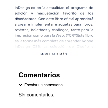
InDesign es en la actualidad el programa de
edición y maquetación favorito de los
diseñadores. Con este libro oficial aprenderá
a crear e implementar maquetas para libros,
revistas, boletines y catálogos, tanto para la
impresión como para la Web. (*CR*)Este libro
es la forma más completa de aprender Adobe
InDesign CS6. La colección de Diseño y
creatividad incluye todos los programas de la
MOSTRAR MÁS
suite CS6 y ofrece lo que nadie más puede
hacer: contenidos creados por los propios
expertos de Adobe, los mismos que han
Comentarios
desarrollado los programas. Esto otorga un
valor añadido a la serie y la aconseja para
Escribir un comentario
cualquier tipo de curso. (*CR*)Conozca todas
las técnicas esenciales para diseñar sus
Sin comentarios.
impresos, genere documentos con campos
de formulario interactivos y exporte archivos
Agregar comentario
EPUB que incluyan imágenes ancladas y