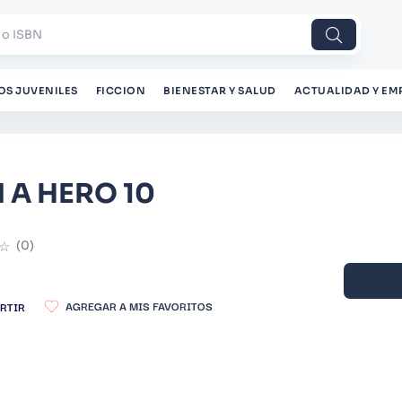
 o ISBN
OS JUVENILES
FICCION
BIENESTAR Y SALUD
ACTUALIDAD Y EM
M A HERO 10
☆
(
0
)
RTIR