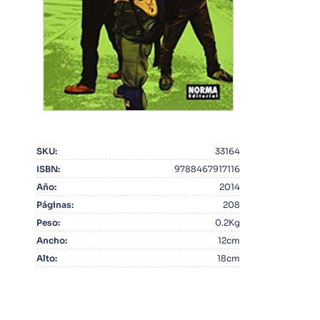
10
.
Warhammer
SKU
:
33164
ISBN
:
9788467917116
Año
:
2014
Páginas
:
208
Peso
:
0.2Kg
Ancho
:
12cm
Alto
:
18cm