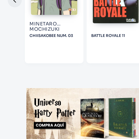
SAWA
MINETARO
MOCHIZUKI
BOYS:
CHIISAKOBEE NUM. 03
BATTLE ROYALE 11
ITION,