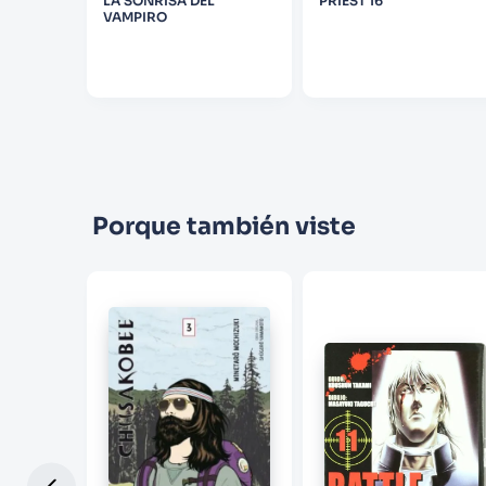
CT V2
LA SONRISA DEL
PRIEST 16
VAMPIRO
Porque también viste