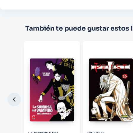
También te puede gustar estos l
SAWA