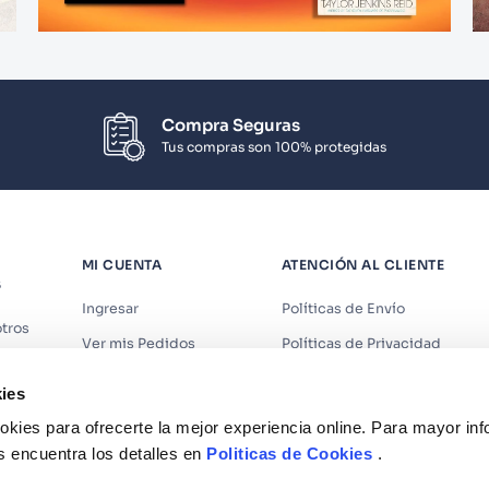
Compra Seguras
Tus compras son 100% protegidas
MI CUENTA
ATENCIÓN AL CLIENTE
S
Ingresar
Políticas de Envío
tros
Ver mis Pedidos
Políticas de Privacidad
iendas
Ver mis Direcciones
Políticas de Cookies
ies
s
Crear Cuenta
Políticas de Devoluciones
kies para ofrecerte la mejor experiencia online. Para mayor in
Recuperar Contraseña
Términos y Condiciones
s encuentra los detalles en
Politicas de Cookies
.
Términos y Condiciones Prom