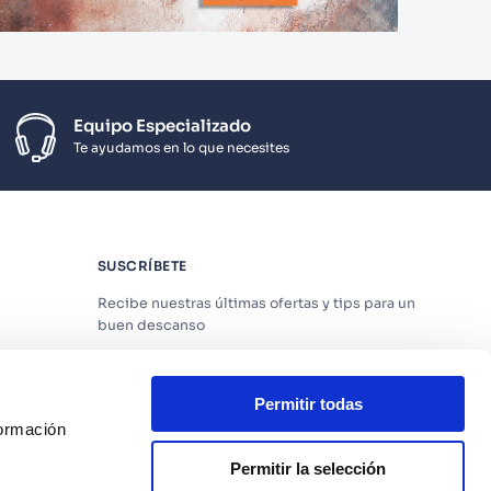
Equipo Especializado
Te ayudamos en lo que necesites
SUSCRÍBETE
Recibe nuestras últimas ofertas y tips para un
buen descanso
Permitir todas
formación
Acepto los
Términos y Condiciones
y
Política
de Privacidad
Permitir la selección
os