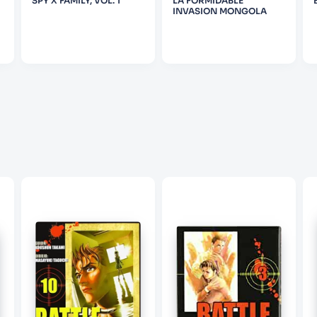
SPY X FAMILY, VOL. 1
LA FORMIDABLE
INVASION MONGOLA