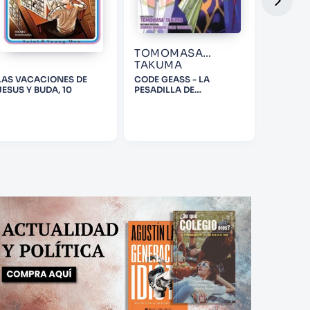
TOMOMASA
TOMO
TAKUMA
TAKU
LAS VACACIONES DE
CODE GEASS - LA
CODE GE
JESUS Y BUDA, 10
PESADILLA DE
PESADIL
NUNNANLY 04 (DE 5)
NUNNANL