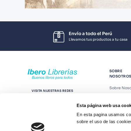
Envío a todo el Perú
Llevamos tus productos a tu casa
SOBRE
NOSOTRO
Sobre Noso
VISITA NUESTRAS REDES
Nuestras t
Esta página web usa cook
Contáctano
En esta pagina usamos coo
Suscríbete
sobre el uso de las cookie
Blog