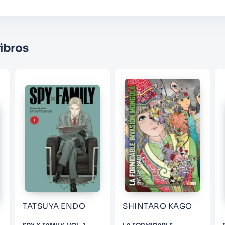
Califique el producto de 1 a 5 estrellas
★
★
★
☆
☆
Su nombre
ibros
Correo electrónico
Escribir comentario
ENVIAR COMENTARIO
TATSUYA ENDO
SHINTARO KAGO