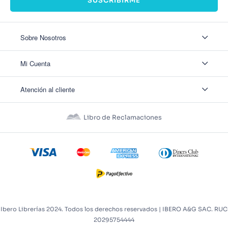
SUSCRIBIRME
Sobre Nosotros
Sobre Nosotros
Mi Cuenta
Nuestas tiendas
Contáctanos
Ingresar
Atención al cliente
Ver mis Pedidos
Ver mis Direcciones
Políticas de Envío
Crear Cuenta
Políticas de Privacidad
Recuperar Contraseña
Libro de Reclamaciones
Políticas de Devoluciones
Políticas de Cookies
Términos y Condiciones
Términos y Condiciones Promos
Ibero Librerías 2024. Todos los derechos reservados | IBERO A&G SAC. RUC
20295754444