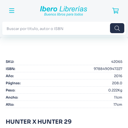
Buscar por titulo, autor o ISBN
TÉRMINOS MÁS BUSCADOS
1
.
Harry Potter
SKU
:
42065
2
.
Blue Lock
ISBN
:
9788490947227
3
.
Jujutsu Kaisen
Año
:
2016
Páginas
:
208.0
4
.
Odisea
Peso
:
0.222Kg
5
.
Manga
Ancho
:
11cm
Alto
:
17cm
6
.
Iliada
7
.
Stephen King
HUNTER X HUNTER 29
8
.
Noches Blancas