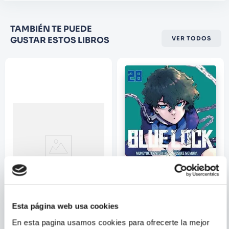
Califique el producto de 1 a 5
TAMBIÉN TE PUEDE
estrellas
GUSTAR ESTOS LIBROS
VER TODOS
★
★
★
☆
☆
Su nombre
Correo electrónico
Escribir comentario
Esta página web usa cookies
MASAMI KURUMADA
MUNEYUKI
ENVIAR
KANESHIRO; YUSUKE
En esta pagina usamos cookies para ofrecerte la mejor
COMENTARIO
NOMURA
SAINT SEIYA ED.
BLUE LOCK 28