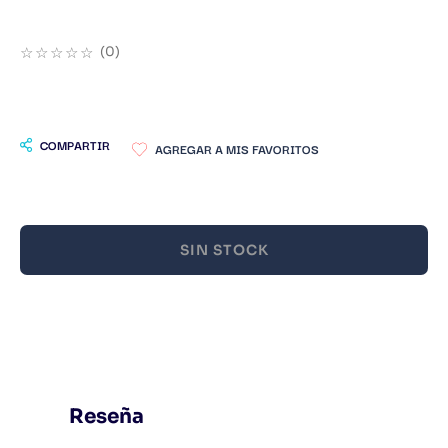
9
.
Warhammer
☆
☆
☆
☆
☆
(
0
)
10
.
Infantil
COMPARTIR
SIN STOCK
Reseña