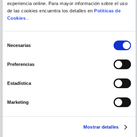
experiencia online. Para mayor información sobre el uso
KANZENBAN 15
de las cookies encuentra los detalles en
Politicas de
Cookies
.
Selección
Necesarias
de
PORQUE TAMBIÉN
consentimiento
VISTE
VER TODOS
Preferencias
Estadística
Marketing
Mostrar detalles