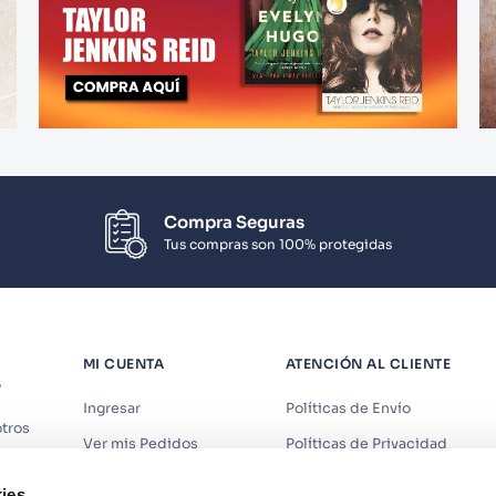
Compra Seguras
Tus compras son 100% protegidas
MI CUENTA
ATENCIÓN AL CLIENTE
S
Ingresar
Políticas de Envío
tros
Ver mis Pedidos
Políticas de Privacidad
iendas
Ver mis Direcciones
Políticas de Cookies
ies