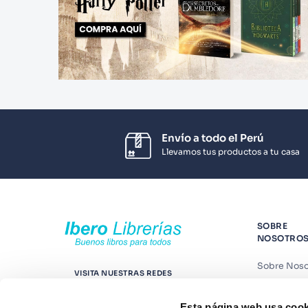
Envío a todo el Perú
Llevamos tus productos a tu casa
SOBRE
NOSOTRO
Sobre Noso
VISITA NUESTRAS REDES
Nuestras t
Esta página web usa cook