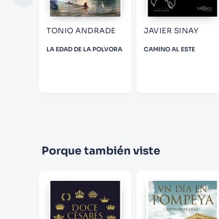
RNELLA
TONIO ANDRADE
JAVIER SINAY
OS EN
LA EDAD DE LA POLVORA
CAMINO AL ESTE
Porque también viste