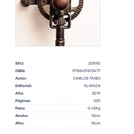
10
.
Infantil
SKU
:
20890
ISBN
:
9788491813477
Autor
:
CARLOS TAIBO
Editorial
:
ALIANZA
Año
:
2019
Páginas
:
520
Peso
:
0.42Kg
Ancho
:
12cm
Alto
:
18cm