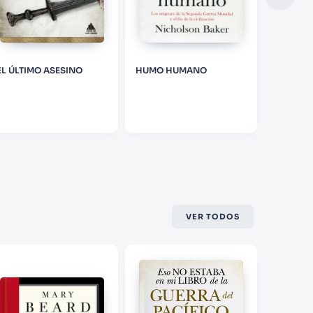
PETER
EL ÚLTIMO ASESINO
HUMO HUMANO
LA ULTI
PAPA
VER TODOS