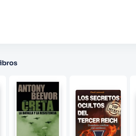
Agregar comentario
Comentario
Califique el producto de 1 a 5 estrellas
★
★
★
☆
☆
Su nombre
ibros
Correo electrónico
Escribir comentario