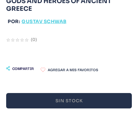
GODS AND HEROES OF ANCIENT
GREECE
9
.
Warhammer
10
.
Infantil
POR:
GUSTAV SCHWAB
☆
☆
☆
☆
☆
(
0
)
COMPARTIR
SIN STOCK