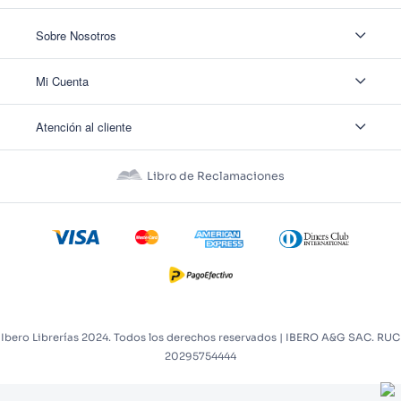
Sobre Nosotros
Sobre Nosotros
Mi Cuenta
Nuestas tiendas
Contáctanos
Ingresar
Atención al cliente
Ver mis Pedidos
Ver mis Direcciones
Políticas de Envío
Crear Cuenta
Políticas de Privacidad
Recuperar Contraseña
Libro de Reclamaciones
Políticas de Devoluciones
Políticas de Cookies
Términos y Condiciones
Términos y Condiciones Promos
Ibero Librerías 2024. Todos los derechos reservados | IBERO A&G SAC. RUC
20295754444