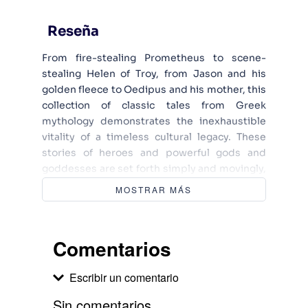
Reseña
From fire-stealing Prometheus to scene-
stealing Helen of Troy, from Jason and his
golden fleece to Oedipus and his mother, this
collection of classic tales from Greek
mythology demonstrates the inexhaustible
vitality of a timeless cultural legacy. These
stories of heroes and powerful gods and
goddesses are set forth simply and movingly,
in language that retains the power and drama
MOSTRAR MÁS
of the original works by Aeschylus,
Sophocles, Euripides, and Homer.
Comentarios
Escribir un comentario
Sin comentarios.