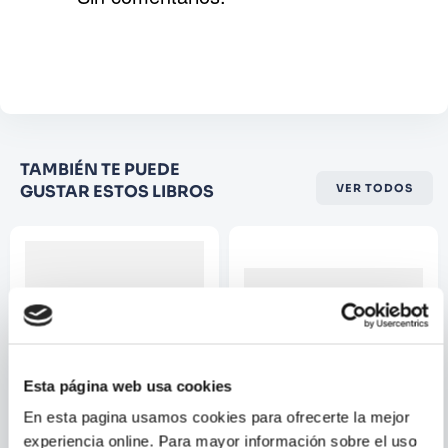
Agregar comentario
Comentario
Califique el producto de 1 a 5
TAMBIÉN TE PUEDE
estrellas
GUSTAR ESTOS LIBROS
VER TODOS
★
★
★
☆
☆
Su nombre
Correo electrónico
Esta página web usa cookies
Escribir comentario
En esta pagina usamos cookies para ofrecerte la mejor
experiencia online. Para mayor información sobre el uso