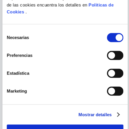
VARIOS AUTORES
de las cookies encuentra los detalles en
Politicas de
MITOS Y LEYENDAS
BIBLIA BOLSILLO BODA
Cookies
.
NACAR CR-8
ENVIAR
COMENTARIO
Selección
Necesarias
de
consentimiento
Preferencias
PORQUE TAMBIÉN
VISTE
VER TODOS
Estadística
Marketing
Mostrar detalles