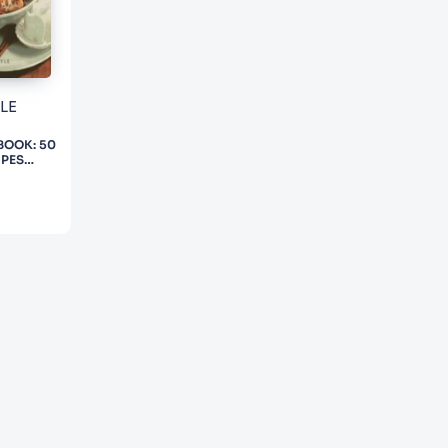
LE
OOK: 50
IPES