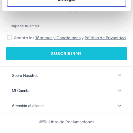
SUSCRÍBETE
Recibe nuestras últimas ofertas y tips para un buen descanso
Acepto los
Términos y Condiciones
y
Política de Privacidad
SUSCRIBIRME
Sobre Nosotros
Sobre Nosotros
Mi Cuenta
Nuestas tiendas
Contáctanos
Ingresar
Atención al cliente
Ver mis Pedidos
Ver mis Direcciones
Políticas de Envío
Crear Cuenta
Políticas de Privacidad
Recuperar Contraseña
Libro de Reclamaciones
Políticas de Devoluciones
Políticas de Cookies