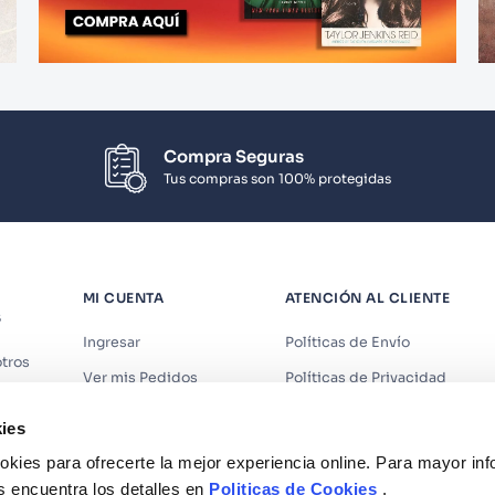
Compra Seguras
Tus compras son 100% protegidas
MI CUENTA
ATENCIÓN AL CLIENTE
S
Ingresar
Políticas de Envío
tros
Ver mis Pedidos
Políticas de Privacidad
iendas
Ver mis Direcciones
Políticas de Cookies
ies
s
Crear Cuenta
Políticas de Devoluciones
kies para ofrecerte la mejor experiencia online. Para mayor in
Recuperar Contraseña
Términos y Condiciones
s encuentra los detalles en
Politicas de Cookies
.