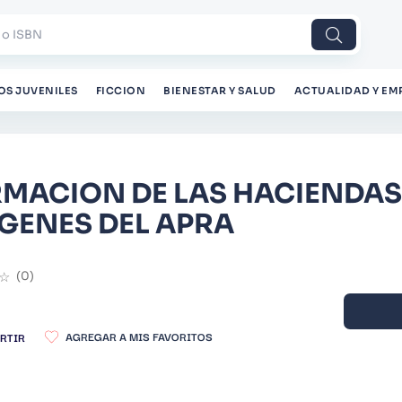
 o ISBN
OS JUVENILES
FICCION
BIENESTAR Y SALUD
ACTUALIDAD Y EM
MACION DE LAS HACIENDAS
GENES DEL APRA
☆
(
0
)
RTIR