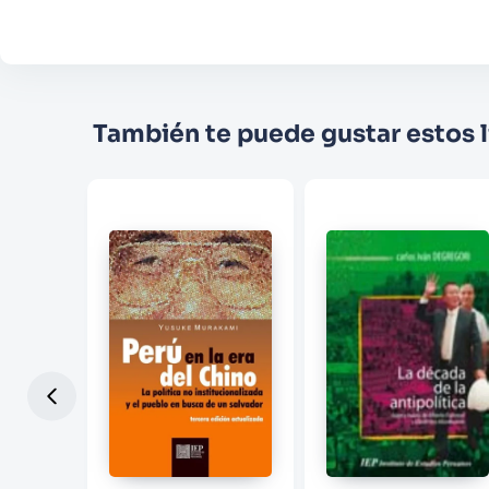
También te puede gustar estos l
GEL