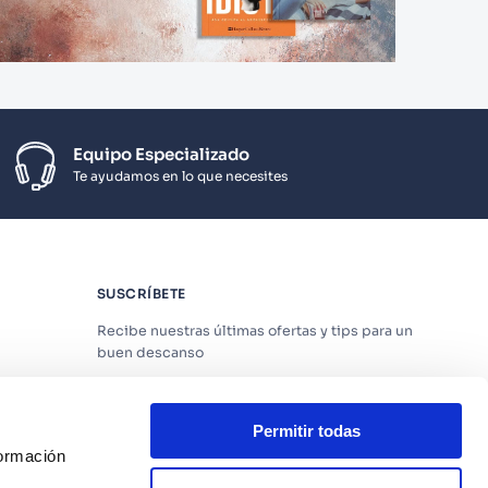
Equipo Especializado
Te ayudamos en lo que necesites
SUSCRÍBETE
Recibe nuestras últimas ofertas y tips para un
buen descanso
Permitir todas
formación
Acepto los
Términos y Condiciones
y
Política
de Privacidad