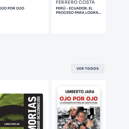
FERRERO COSTA
RODR
OJO POR OJO
PERÚ - ECUADOR. EL
VÍCTOR 
PROCESO PARA LOGRAR
LA TORR
LA PAZ
VER TODOS