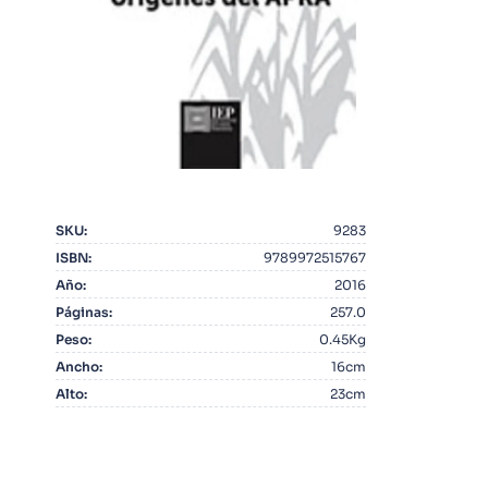
10
.
Infantil
SKU
:
9283
ISBN
:
9789972515767
Año
:
2016
Páginas
:
257.0
Peso
:
0.45Kg
Ancho
:
16cm
Alto
:
23cm