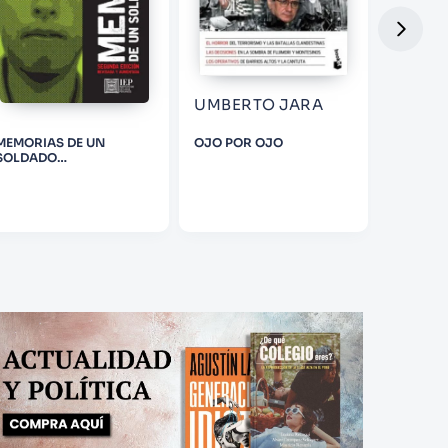
UMBERTO JARA
EUGEN
RODR
MEMORIAS DE UN
OJO POR OJO
VÍCTOR 
SOLDADO
LA TORR
DESCONOCIDO