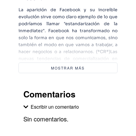
La aparición de Facebook y su increíble
evolución sirve como claro ejemplo de lo que
podríamos llamar "estandarización de la
inmediatez". Facebook ha transformado no
solo la forma en que nos comunicamos, sino
también el modo en que vamos a trabajar, a
hacer negocios o a relacionarnos. (*CR*)Las
nuevas tendencias de comercialización en
Facebook obligan a llevar a cabo una
MOSTRAR MÁS
estrategia de proximidad, búsqueda y
acercamiento hasta el usuario o consumidor
activo. Es el tan alabado Engagement, esa
Comentarios
suma de implicación y entusiasmo que tanto
se busca hoy.(*CR*)Si va a apostar por
Escribir un comentario
conseguir una visibilidad adecuada para su
compañía, marca o producto en Facebook, si
Sin comentarios.
va a utilizar la plataforma social con el objetivo
de comunicarse con nuevos usuarios, si
Agregar comentario
necesita utilizar las herramientas más