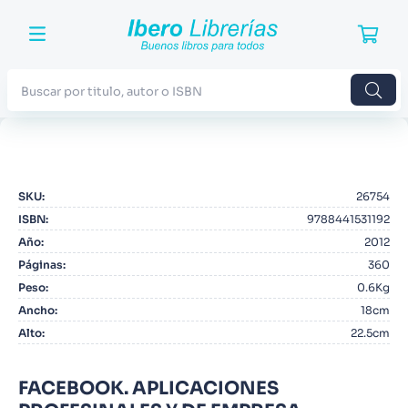
Buscar por titulo, autor o ISBN
TÉRMINOS MÁS BUSCADOS
1
.
Harry Potter
SKU
:
26754
2
.
Blue Lock
ISBN
:
9788441531192
3
.
Jujutsu Kaisen
Año
:
2012
Páginas
:
360
4
.
Odisea
Peso
:
0.6Kg
5
.
Manga
Ancho
:
18cm
Alto
:
22.5cm
6
.
Iliada
7
.
Stephen King
FACEBOOK. APLICACIONES
8
.
Noches Blancas