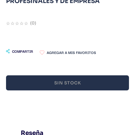
PROFESINALES Y DE EMPRESA
9
.
Infantil
10
.
Warhammer
☆
☆
☆
☆
☆
(
0
)
COMPARTIR
SIN STOCK
Reseña