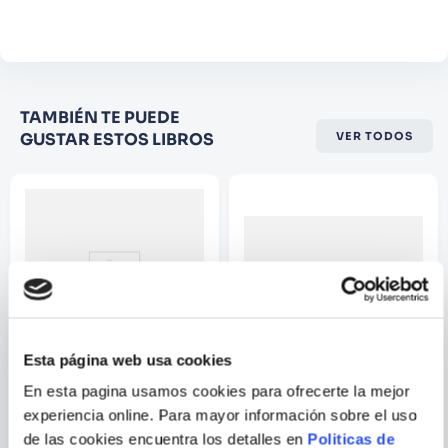
adecuadas para gestionar la plataforma social
Comentario
y si tiene intención de comenzar a vender a
través de las nuevas reglas que impone
Facebook, definitivamente éste es su libro.
Califique el producto de 1 a 5
TAMBIÉN TE PUEDE
estrellas
GUSTAR ESTOS LIBROS
VER TODOS
★
★
★
☆
☆
Su nombre
Correo electrónico
Escribir comentario
Esta página web usa cookies
En esta pagina usamos cookies para ofrecerte la mejor
CRISTINA QUIÑONES
experiencia online. Para mayor información sobre el uso
DESNUDANDO LA MENTE
INTERNACIONALIZAR CON
de las cookies encuentra los detalles en
Politicas de