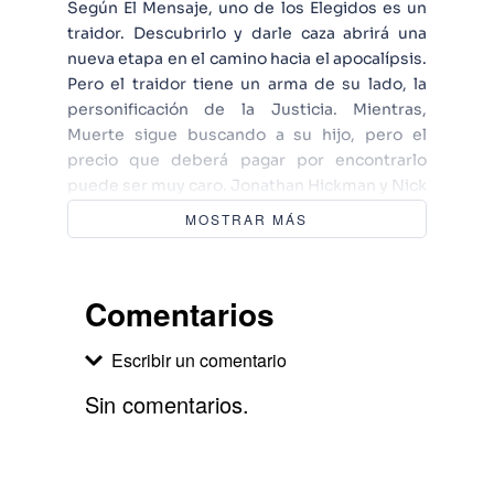
Según El Mensaje, uno de los Elegidos es un
traidor. Descubrirlo y darle caza abrirá una
nueva etapa en el camino hacia el apocalípsis.
Pero el traidor tiene un arma de su lado, la
personificación de la Justicia. Mientras,
Muerte sigue buscando a su hijo, pero el
precio que deberá pagar por encontrarlo
puede ser muy caro. Jonathan Hickman y Nick
Dragotta suben la apuesta en una de las
MOSTRAR MÁS
series independientes de más éxito en EE UU.
Comentarios
Escribir un comentario
Sin comentarios.
Agregar comentario
Comentario