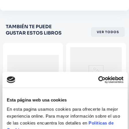
Califique el producto de 1 a 5
TAMBIÉN TE PUEDE
estrellas
GUSTAR ESTOS LIBROS
VER TODOS
★
★
★
☆
☆
Su nombre
Correo electrónico
Escribir comentario
Esta página web usa cookies
ROBERT KIRKMAN;
En esta pagina usamos cookies para ofrecerte la mejor
PAUL AZACETA
experiencia online. Para mayor información sobre el uso
A.L.I.E.N.
OUTCAST VOL. 02 - A VAST
AND UNENDING RUIN
de las cookies encuentra los detalles en
Politicas de