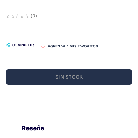
9
.
Infantil
☆
☆
☆
☆
☆
(
0
)
10
.
Warhammer
COMPARTIR
SIN STOCK
Reseña