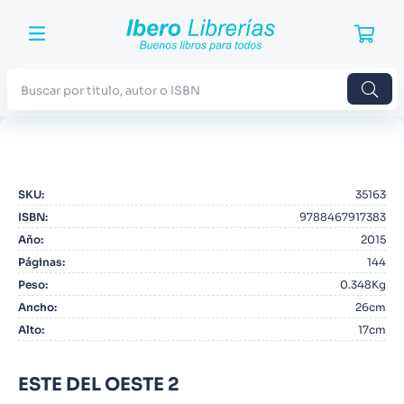
Buscar por titulo, autor o ISBN
TÉRMINOS MÁS BUSCADOS
1
.
Harry Potter
SKU
:
35163
2
.
Blue Lock
ISBN
:
9788467917383
3
.
Jujutsu Kaisen
Año
:
2015
Páginas
:
144
4
.
Odisea
Peso
:
0.348Kg
5
.
Manga
Ancho
:
26cm
Alto
:
17cm
6
.
Stephen King
7
.
Iliada
ESTE DEL OESTE 2
8
.
Noches Blancas