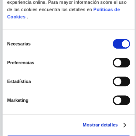
experiencia online. Para mayor información sobre el uso
SINGRID TORJUUL
VARIOS AUTORES
de las cookies encuentra los detalles en
Politicas de
Cookies
.
UN VIVA BRAVO PARA LA
SUAVE Y TIERNO - LA
OVEJA
MARIPOSA VIAJERA
ENVIAR
Selección
COMENTARIO
Necesarias
de
consentimiento
Preferencias
PORQUE TAMBIÉN
VISTE
VER TODOS
Estadística
Marketing
Mostrar detalles