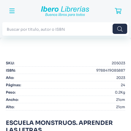
Buscar por titulo, autor o ISBN
TÉRMINOS MÁS BUSCADOS
1
.
Harry Potter
SKU
:
205023
2
.
Blue Lock
ISBN
:
9788419085887
3
.
Jujutsu Kaisen
Año
:
2023
Páginas
:
24
4
.
Odisea
Peso
:
0.2Kg
5
.
Manga
Ancho
:
21cm
Alto
:
21cm
6
.
Iliada
7
.
Stephen King
ESCUELA MONSTRUOS. APRENDER
8
.
Noches Blancas
LAS LETRAS