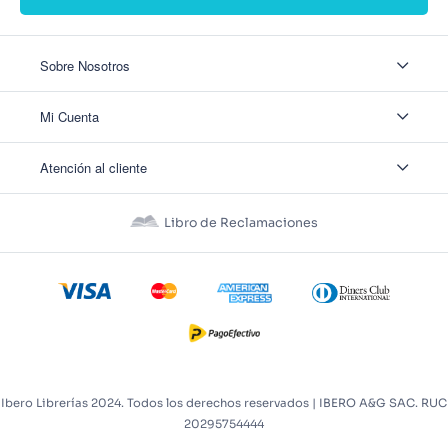
Sobre Nosotros
Sobre Nosotros
Mi Cuenta
Nuestas tiendas
Contáctanos
Ingresar
Atención al cliente
Ver mis Pedidos
Ver mis Direcciones
Políticas de Envío
Crear Cuenta
Políticas de Privacidad
Recuperar Contraseña
Libro de Reclamaciones
Políticas de Devoluciones
Políticas de Cookies
Términos y Condiciones
Términos y Condiciones Promos
Ibero Librerías 2024. Todos los derechos reservados | IBERO A&G SAC. RUC
20295754444