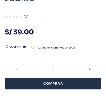
9
.
Infantil
10
.
1984
☆
☆
☆
☆
☆
(
0
)
S/
39
.
00
COMPARTIR
－
＋
COMPRAR