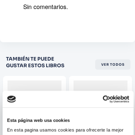
de Monstruos aprenderás cada letra!
Sin comentarios.
Agregar comentario
Comentario
Califique el producto de 1 a 5
TAMBIÉN TE PUEDE
estrellas
GUSTAR ESTOS LIBROS
VER TODOS
★
★
★
☆
☆
Su nombre
Correo electrónico
Esta página web usa cookies
Escribir comentario
En esta pagina usamos cookies para ofrecerte la mejor