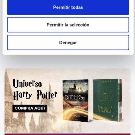
Permitir todas
PHOENIX
INTERNATIONAL
Permitir la selección
PUBLICATIONS
MI PRIMERA BIBLIOTECA
MIS PRIMEROS CLÁSICOS -
DISNEY PIXAR CARS SOBRE
REINA DE LAS NIEVES
RUEDAS
Denegar