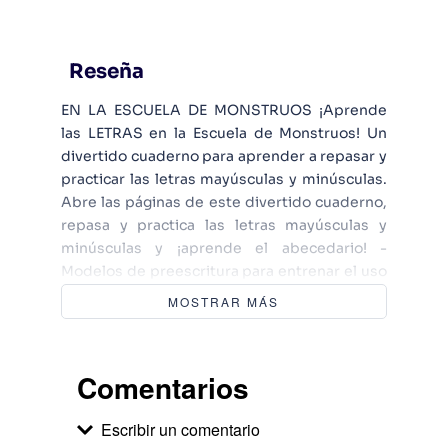
Reseña
EN LA ESCUELA DE MONSTRUOS ¡Aprende
las LETRAS en la Escuela de Monstruos! Un
divertido cuaderno para aprender a repasar y
practicar las letras mayúsculas y minúsculas.
Abre las páginas de este divertido cuaderno,
repasa y practica las letras mayúsculas y
minúsculas y ¡aprende el abecedario! -
Modelos de preescritura para entrenar el uso
y el manejo del lápiz. - Guías para practicar el
MOSTRAR MÁS
trazo de las letras, con formas para pintarlas y
reseguirlas. -Ejercicios sencillos y divertidos
de lectoescritura para reconocer visualmente
Comentarios
las letras. -Ilustraciones llamativas y a todo
color que acompañarán al niño durante todo
Escribir un comentario
el aprendizaje. De la A a la Zeta, ¡en la Escuela