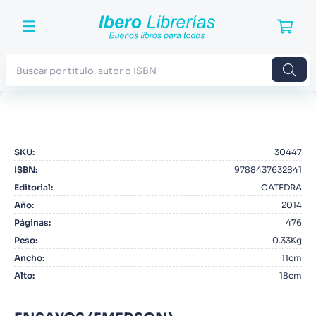
Buscar por titulo, autor o ISBN
TÉRMINOS MÁS BUSCADOS
1
.
Harry Potter
SKU
:
30447
2
.
Blue Lock
ISBN
:
9788437632841
3
.
Jujutsu Kaisen
Editorial
:
CATEDRA
Año
:
2014
4
.
Odisea
Páginas
:
476
5
.
Manga
Peso
:
0.33Kg
Ancho
:
11cm
6
.
Stephen King
Alto
:
18cm
7
.
Iliada
8
.
Noches Blancas