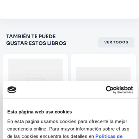
Comentario
Califique el producto de 1 a 5
TAMBIÉN TE PUEDE
estrellas
GUSTAR ESTOS LIBROS
VER TODOS
★
★
★
☆
☆
Su nombre
Correo electrónico
Escribir comentario
Esta página web usa cookies
En esta pagina usamos cookies para ofrecerte la mejor
FERNANDO SAVATER
experiencia online. Para mayor información sobre el uso
LOS DIEZ MANDAMIENTOS
PLATON - DIALOGOS IX
de las cookies encuentra los detalles en
Politicas de