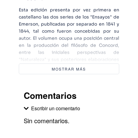
Esta edición presenta por vez primera en
castellano las dos series de los "Ensayos" de
Emerson, publicadas por separado en 1841 y
1844, tal como fueron concebidas por su
autor. El volumen ocupa una posición central
en la producción del filósofo de Concord,
entre las iniciales perspectivas de
"Naturaleza" y sus posteriores elaboraciones
culturales en "Hombres representativos" y
MOSTRAR MÁS
"La conducta de la vida". Los "Ensayos"
representan la madurez del pensamiento de
Emerson, en la medida en que el
Comentarios
pensamiento puede madurar; suponen, en
todo caso, la victoria de una víctima natural de
Escribir un comentario
la expresión, y una más poderosa
provocación para los hombres de letras de
Sin comentarios.
nuestra época, desde Nietzsche hasta
Stanley Cavell.
Agregar comentario