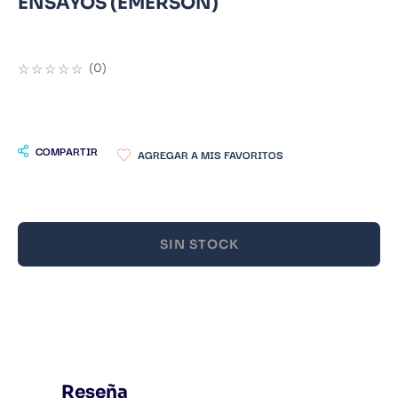
ENSAYOS (EMERSON)
9
.
Infantil
10
.
Warhammer
☆
☆
☆
☆
☆
(
0
)
COMPARTIR
SIN STOCK
Reseña