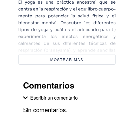
El yoga es una práctica ancestral que se
centra en la respiración y el equilibro cuerpo-
mente para potenciar la salud física y el
bienestar mental. Descubre los diferentes
tipos de yoga y cuál es el adecuado para ti;
experimenta los efectos energéticos y
calmantes de sus diferentes técnicas de
respiración (pranayama), y aprende sencillas
prácticas diarias que te harán sentir enérgico,
MOSTRAR MÁS
sereno y centrado. Tanto si quieres relajarte
como si deseas ganar flexibilidad o
desarrollar tu faceta meditativa o espiritual,
Comentarios
este libro te mostrará el camino.
Escribir un comentario
Sin comentarios.
Agregar comentario
Comentario