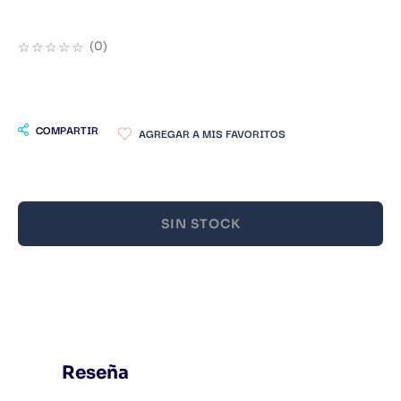
9
.
Infantil
☆
☆
☆
☆
☆
(
0
)
10
.
Warhammer
COMPARTIR
SIN STOCK
Reseña