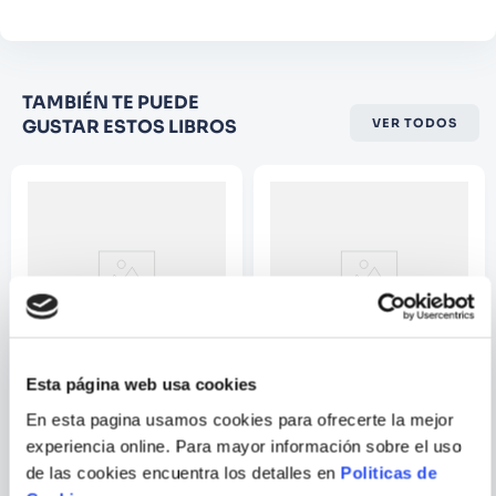
Califique el producto de 1 a 5
TAMBIÉN TE PUEDE
estrellas
GUSTAR ESTOS LIBROS
VER TODOS
★
★
★
☆
☆
Su nombre
Correo electrónico
Escribir comentario
Esta página web usa cookies
RICHARD GORDON
CHRISTOPHER K.
En esta pagina usamos cookies para ofrecerte la mejor
GERMER
experiencia online. Para mayor información sobre el uso
TUS MANOS CURAN
EL PODER DEL MINDFULNESS
de las cookies encuentra los detalles en
Politicas de