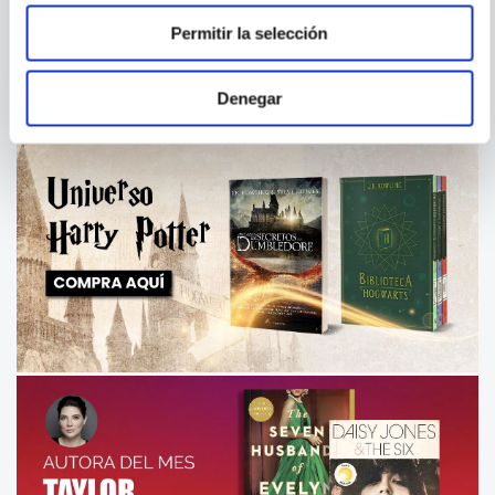
Permitir la selección
COMPRAR
S/
59
.
00
Denegar