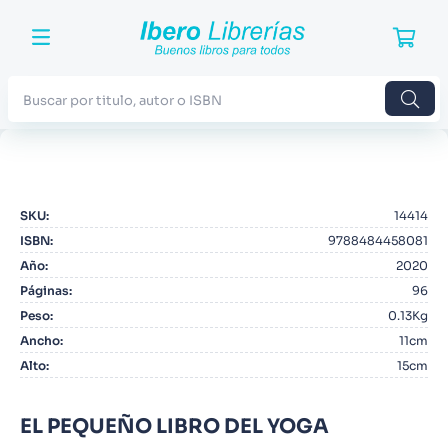
Buscar por titulo, autor o ISBN
TÉRMINOS MÁS BUSCADOS
1
.
Harry Potter
SKU
:
14414
2
.
Blue Lock
ISBN
:
9788484458081
3
.
Jujutsu Kaisen
Año
:
2020
Páginas
:
96
4
.
Odisea
Peso
:
0.13Kg
5
.
Manga
Ancho
:
11cm
Alto
:
15cm
6
.
Stephen King
7
.
Iliada
EL PEQUEÑO LIBRO DEL YOGA
8
.
Noches Blancas