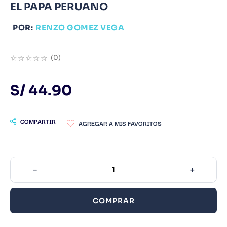
EL PAPA PERUANO
9
.
Infantil
POR:
RENZO GOMEZ VEGA
10
.
1984
☆
☆
☆
☆
☆
(
0
)
S/
44
.
90
COMPARTIR
－
＋
COMPRAR