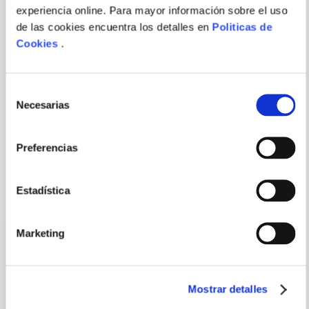
experiencia online. Para mayor información sobre el uso
Escribir comentario
de las cookies encuentra los detalles en
Politicas de
Cookies
.
MEMÈ SCIANCA
BRUCE LEE: UN ARTISTA DE
LA VIDA
Selección
Necesarias
de
ENVIAR
COMENTARIO
consentimiento
Preferencias
PORQUE TAMBIÉN
VISTE
VER TODOS
Estadística
Marketing
Mostrar detalles