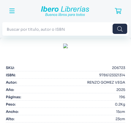
Buscar por titulo, autor o ISBN
TÉRMINOS MÁS BUSCADOS
1
.
Harry Potter
2
.
Blue Lock
SKU
:
206723
ISBN
:
9786123321314
3
.
Jujutsu Kaisen
Autor
:
RENZO GOMEZ VEGA
4
.
Odisea
Año
:
2025
Páginas
5
.
Manga
:
196
Peso
:
0.2Kg
6
.
Iliada
Ancho
:
15cm
7
.
Stephen King
Alto
:
23cm
8
.
Noches Blancas