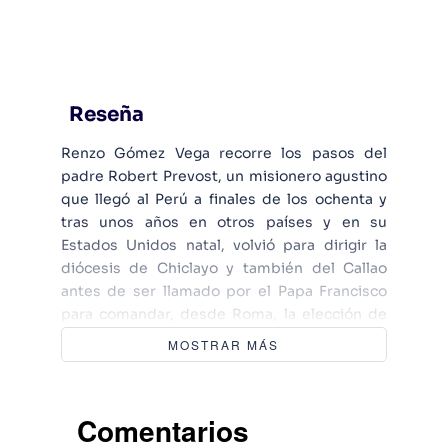
Reseña
Renzo Gómez Vega recorre los pasos del
padre Robert Prevost, un misionero agustino
que llegó al Perú a finales de los ochenta y
tras unos años en otros países y en su
Estados Unidos natal, volvió para dirigir la
diócesis de Chiclayo y también del Callao
antes de ser llamado por el Papa Francisco
para comandar, desde Roma, la elección de
nuevos cardenales alrededor del mundo. En
MOSTRAR MÁS
su primer discurso, el Papa ahora conocido
como León XIV rompió el protocolo y habló en
español para dirigirse a su «querida diócesis
Comentarios
de Chiclayo, en el Perú». El Papa Prevost había