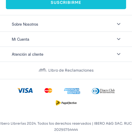
SUSCRIBIRME
Sobre Nosotros
Sobre Nosotros
Mi Cuenta
Nuestas tiendas
Contáctanos
Ingresar
Atención al cliente
Ver mis Pedidos
Ver mis Direcciones
Políticas de Envío
Crear Cuenta
Políticas de Privacidad
Recuperar Contraseña
Libro de Reclamaciones
Políticas de Devoluciones
Políticas de Cookies
Términos y Condiciones
Términos y Condiciones Promos
Ibero Librerías 2024. Todos los derechos reservados | IBERO A&G SAC. RUC
20295754444