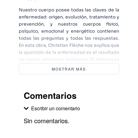
Nuestro cuerpo posee todas las claves de la
enfermedad: origen, evolución, tratamiento y
prevención, y nuestros cuerpos físico,
psíquico, emocional y energético contienen
todas las preguntas y todas las respuestas.
En esta obra, Christian Flèche nos explica que
la aparición de la enfermedad es el resultado
de ciertos principios biológicos. El síntoma es
la reacción de adaptación a un
MOSTRAR MÁS
acontecimiento no integral que se enquista
con el tiempo. Cada síntoma indica de
manera precisa el origen del problema; si
Comentarios
logramos conocerlo, el enemigo puede
convertirse en nuestro más preciado aliado.
Escribir un comentario
Este manual práctico nos desvela el
significado biológico de todas las
Sin comentarios.
enfermedades, ordenado por órganos del
cuerpo, con numerosos ejemplos, amén de
Agregar comentario
constituir una guía extraordinaria para