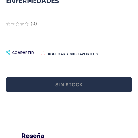
ENFERMEDADES
9
.
Warhammer
10
.
Infantil
☆
☆
☆
☆
☆
(
0
)
COMPARTIR
SIN STOCK
Reseña