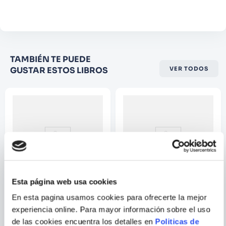
terapeutas, investigadores y todo aquel que
Comentario
desee hacerse cargo de su enfermedad, para
descodificar cada síntoma y descubrir cuál es
su sentido. En conjunto, se trata de una
Califique el producto de 1 a 5
extraordinaria reflexiónue nos ayudará a
TAMBIÉN TE PUEDE
estrellas
comprender mejor los mecanismos de la
GUSTAR ESTOS LIBROS
VER TODOS
★
★
★
☆
☆
salud, a tratar la causa de las enfermedades y
no sólo los síntomas o efectos.
Su nombre
Correo electrónico
Escribir comentario
Esta página web usa cookies
En esta pagina usamos cookies para ofrecerte la mejor
GEMMA MORALES
ISIS TIJARO
experiencia online. Para mayor información sobre el uso
PLAN ANTICANCER
NUESTRAS REGLAS
de las cookies encuentra los detalles en
Politicas de