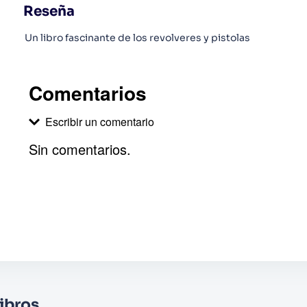
Reseña
Un libro fascinante de los revolveres y pistolas
Comentarios
Escribir un comentario
Sin comentarios.
Agregar comentario
Comentario
Califique el producto de 1 a 5 estrellas
★
★
★
☆
☆
Su nombre
ibros