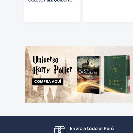
STRATEG
COLLECTIBLE QUIDDITCH
SET (INCLUDES
REMOVEABLE GOLDEN
SNITCH!)
Envío a todo el Perú