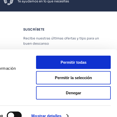
Te ayudamos en lo que necesites
SUSCRÍBETE
Recibe nuestras últimas ofertas y tips para un
buen descanso
Permitir todas
formación
Acepto los
Términos y Condiciones
y
Política
de Privacidad
Permitir la selección
os
SUSCRIBIRME
Denegar
ng
Mostrar detalles