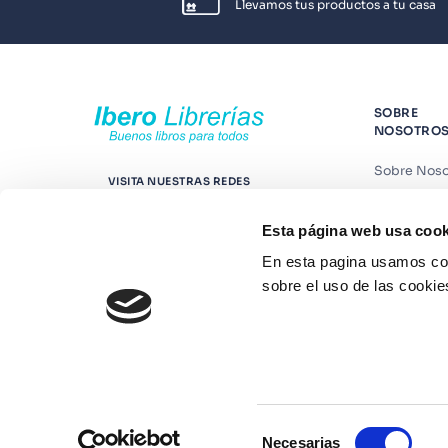
Llevamos tus productos a tu casa
SOBRE
NOSOTRO
Sobre Noso
VISITA NUESTRAS REDES
Nuestras t
Esta página web usa cook
Contáctano
En esta pagina usamos coo
Suscríbete
sobre el uso de las cookie
Blog
Selección
Necesarias