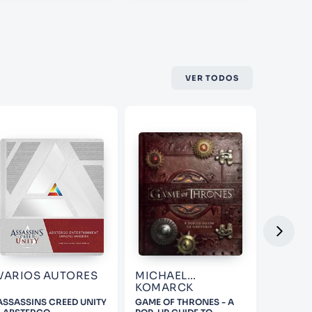
VER TODOS
VARIOS AUTORES
MICHAEL
JOHN
KOMARCK
ASSASSINS CREED UNITY
GAME OF THRONES - A
INCREDI