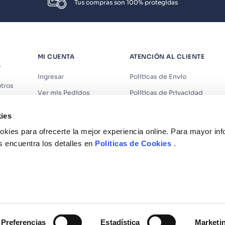
Tus compras son 100% protegidas
MI CUENTA
ATENCIÓN AL CLIENTE
S
Ingresar
Políticas de Envío
tros
Ver mis Pedidos
Políticas de Privacidad
iendas
Ver mis Direcciones
Políticas de Cookies
ies
s
Crear Cuenta
Políticas de Devoluciones
kies para ofrecerte la mejor experiencia online. Para mayor in
Recuperar Contraseña
Términos y Condiciones
s encuentra los detalles en
Politicas de Cookies
.
Términos y Condiciones Prom
Libro de Reclamaciones
Preferencias
Estadística
Marketi