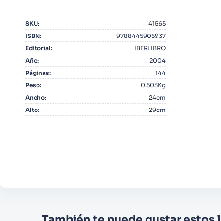
10
.
Infantil
SKU
:
41565
ISBN
:
9788445905937
Editorial
:
IBERLIBRO
Año
:
2004
Páginas
:
144
Peso
:
0.503Kg
Ancho
:
24cm
Alto
:
29cm
También te puede gustar estos l