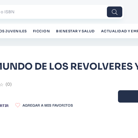
 o ISBN
OS JUVENILES
FICCION
BIENESTAR Y SALUD
ACTUALIDAD Y EM
MUNDO DE LOS REVOLVERES 
☆
(
0
)
RTIR