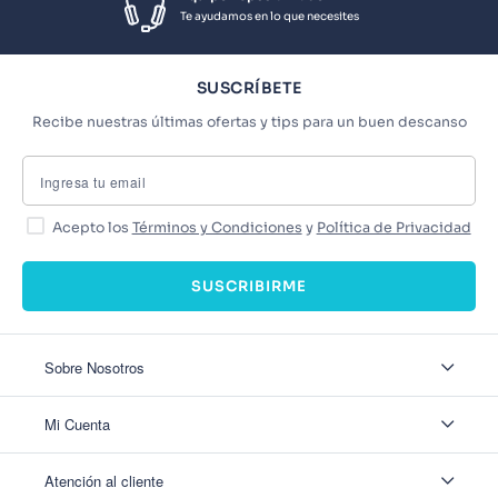
Te ayudamos en lo que necesites
SUSCRÍBETE
Recibe nuestras últimas ofertas y tips para un buen descanso
Acepto los
Términos y Condiciones
y
Política de Privacidad
SUSCRIBIRME
Sobre Nosotros
Sobre Nosotros
Mi Cuenta
Nuestas tiendas
Contáctanos
Ingresar
Atención al cliente
Ver mis Pedidos