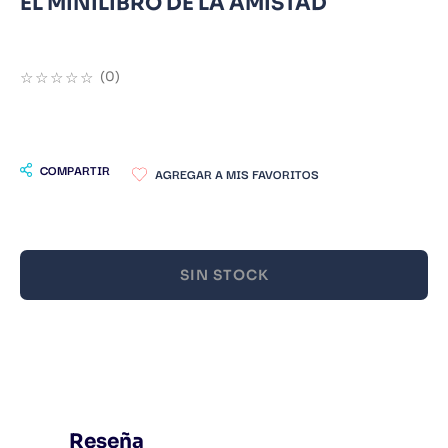
EL MINILIBRO DE LA AMISTAD
9
.
Infantil
10
.
Warhammer
☆
☆
☆
☆
☆
(
0
)
COMPARTIR
SIN STOCK
Reseña