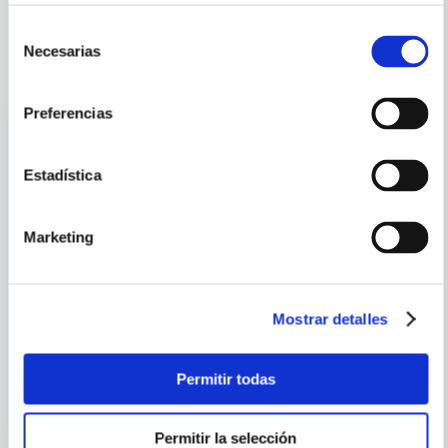
Selección
PORQUE TAMBIÉN
Necesarias
de
VISTE
VER TODOS
consentimiento
Preferencias
Estadística
Marketing
Mostrar detalles
CLARISSA PINKOLA
SUZY READING
DESATANDO A LA MUJER
LA REVOLUCION DEL
FUERTE
AUTOCUIDADO
Permitir todas
Permitir la selección