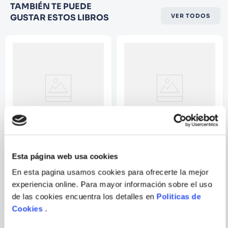
Califique el producto de 1 a 5
TAMBIÉN TE PUEDE
estrellas
GUSTAR ESTOS LIBROS
VER TODOS
★
★
★
☆
☆
Su nombre
Correo electrónico
Escribir comentario
CLARISSA PINKOLA
LORI ELIZABETH
Esta página web usa cookies
RAUDNASK
DESATANDO A LA MUJER
EL QUE PERSEVERA
En esta pagina usamos cookies para ofrecerte la mejor
FUERTE
ALCANZA
experiencia online. Para mayor información sobre el uso
ENVIAR
de las cookies encuentra los detalles en
Politicas de
COMENTARIO
Cookies
.