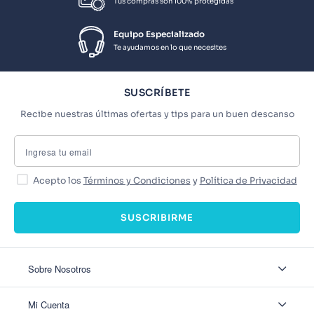
Tus compras son 100% protegidas
Equipo Especializado
Te ayudamos en lo que necesites
SUSCRÍBETE
Recibe nuestras últimas ofertas y tips para un buen descanso
Acepto los
Términos y Condiciones
y
Política de Privacidad
SUSCRIBIRME
Sobre Nosotros
Sobre Nosotros
Mi Cuenta
Nuestas tiendas