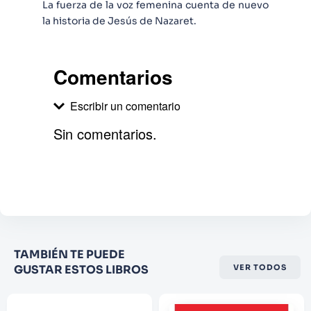
La fuerza de la voz femenina cuenta de nuevo
la historia de Jesús de Nazaret.
Comentarios
Escribir un comentario
Sin comentarios.
Agregar comentario
Comentario
Califique el producto de 1 a 5
TAMBIÉN TE PUEDE
estrellas
GUSTAR ESTOS LIBROS
VER TODOS
★
★
★
☆
☆
Su nombre