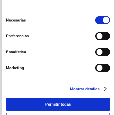
PORQUE TAMBIÉN
VISTE
VER TODOS
Selección
Necesarias
de
consentimiento
Preferencias
Estadística
Marketing
Mostrar detalles
JORGE LUIS BORGES
RYSZARD
KAPUSCINSKI
Permitir todas
EL INFORME DE BRODIE
EL MUNDO DE HOY