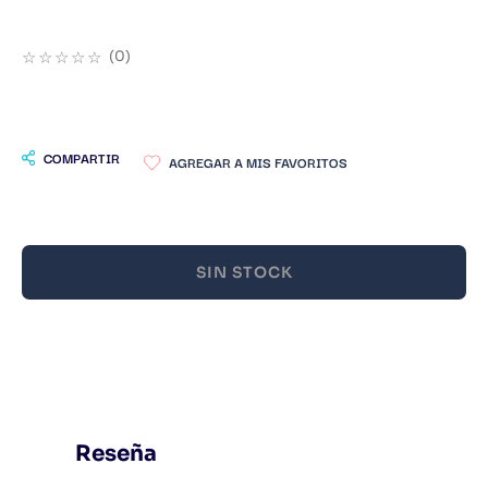
9
.
Warhammer
☆
☆
☆
☆
☆
(
0
)
10
.
Infantil
COMPARTIR
SIN STOCK
Reseña