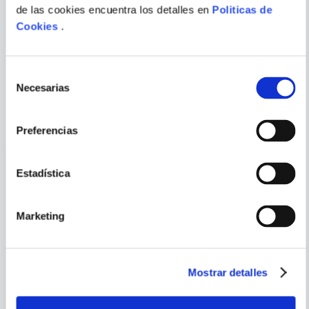
WARS. HISTORIAS DE LUZ Y
de las cookies encuentra los detalles en
Politicas de
OSCURIDAD
Cookies
.
ENVIAR
COMENTARIO
Selección
Necesarias
de
PORQUE TAMBIÉN
consentimiento
VISTE
VER TODOS
Preferencias
Estadística
Marketing
Mostrar detalles