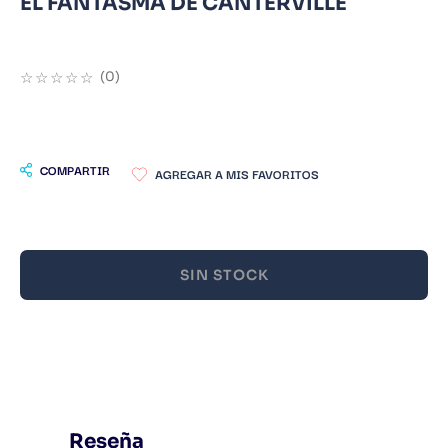
EL FANTASMA DE CANTERVILLE
9
.
Infantil
10
.
Warhammer
☆
☆
☆
☆
☆
(
0
)
COMPARTIR
SIN STOCK
Reseña