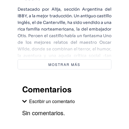
Destacado por Alija, sección Argentina del
IBBY, a la mejor traducción. Un antiguo castillo
inglés, el de Canterville, ha sido vendido a una
rica familia norteamericana, la del embajador
Otis. Peroen el castillo había un fantasma Uno
de los mejores relatos del maestro Oscar
Wilde, donde se combinan el terror, el humor,
la aventura y una aguda crítica social -tan
actual y precisa como su traducción-para dar
MOSTRAR MÁS
vida a este peculiar fantasma inglés, uno de
los más célebres personajes de todos los
tiempos.
Comentarios
Escribir un comentario
Sin comentarios.
Agregar comentario