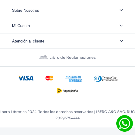
Sobre Nosotros
Sobre Nosotros
Mi Cuenta
Nuestas tiendas
Contáctanos
Ingresar
Atención al cliente
Ver mis Pedidos
Ver mis Direcciones
Políticas de Envío
Crear Cuenta
Políticas de Privacidad
Recuperar Contraseña
Libro de Reclamaciones
Políticas de Devoluciones
Políticas de Cookies
Términos y Condiciones
Términos y Condiciones Promos
Ibero Librerías 2024. Todos los derechos reservados | IBERO A&G SAC. RUC
20295754444