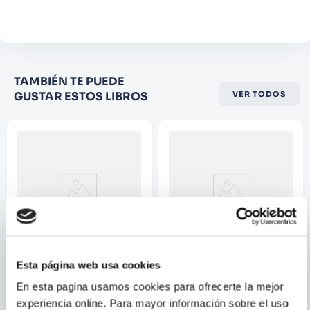
Comentario
Califique el producto de 1 a 5
TAMBIÉN TE PUEDE
estrellas
GUSTAR ESTOS LIBROS
VER TODOS
★
★
★
☆
☆
Su nombre
Correo electrónico
Escribir comentario
Esta página web usa cookies
STAR WARS
ANNA KEMP; SARA
En esta pagina usamos cookies para ofrecerte la mejor
OGILVIE
STAR WARS. THE CLONE
LA PRINCESA REBELDE
experiencia online. Para mayor información sobre el uso