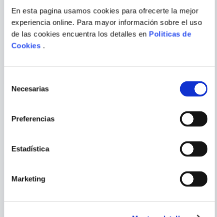
Escribir comentario
En esta pagina usamos cookies para ofrecerte la mejor
experiencia online. Para mayor información sobre el uso
CAMILLA LACKBERG
de las cookies encuentra los detalles en
Politicas de
Cookies
.
LOS VIGILANTES DEL FARO
PERDER EL JUICIO
ENVIAR
Selección
COMENTARIO
Necesarias
de
consentimiento
Preferencias
PORQUE TAMBIÉN
VISTE
VER TODOS
Estadística
Marketing