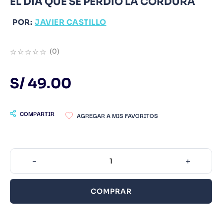
EL DIA QUE SE PERDIO LA CORDURA
9
.
Infantil
POR:
JAVIER CASTILLO
10
.
Warhammer
☆
☆
☆
☆
☆
(
0
)
S/
49
.
00
COMPARTIR
－
＋
COMPRAR