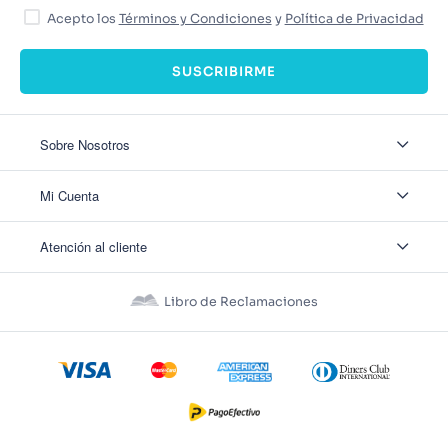
Acepto los
Términos y Condiciones
y
Política de Privacidad
SUSCRIBIRME
Sobre Nosotros
Sobre Nosotros
Mi Cuenta
Nuestas tiendas
Contáctanos
Ingresar
Atención al cliente
Ver mis Pedidos
Ver mis Direcciones
Políticas de Envío
Crear Cuenta
Políticas de Privacidad
Recuperar Contraseña
Libro de Reclamaciones
Políticas de Devoluciones
Políticas de Cookies
Términos y Condiciones
Términos y Condiciones Promos