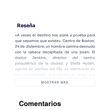
Reseña
«A veces el destino nos pone a prueba para
que sepamos que existe». Centro de Boston,
24 de diciembre, un hombre camina desnudo
con la cabeza decapitada de una joven. El
doctor Jenkins, director del centro
psiquiátrico de la ciudad, y Stella Hyden,
agente de perfiles del FBI, se adentrarán en
una investigación que pondrá en juego sus
vidas, su concepción de la cordura y que los
MOSTRAR MÁS
llevará hasta unos sucesos fortuitos ocurridos
en el misterioso pueblo de Salt Lake
diecisiete años atrás. Con un estilo ágil lleno
Comentarios
de referencias literarias -García Márquez,
Auster, Orwell o Stephen King- e imágenes